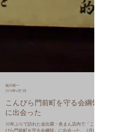
福川裕一
2018年4月1日
こんぴら門前町を守る会綱領
に出会った