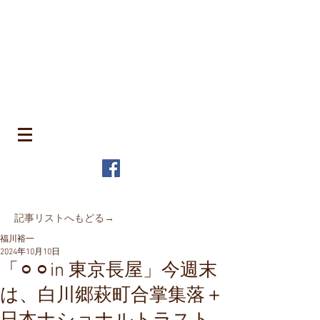
​町並みはみんなのもの
MACHIN
AMI is Everyone's Common Property
特定非営利活動法人 全国町並み保存連
盟
The Japanese Association for
MACHINAMI Conservation and
Regeneration
* MACHINAMI is the Japanese word for Historic Urban
Landscape
​記事リストへもどる→
福川裕一
2024年10月10日
「⚪︎⚪︎in 東京長屋」今週末
は、白川郷萩町合掌集落＋