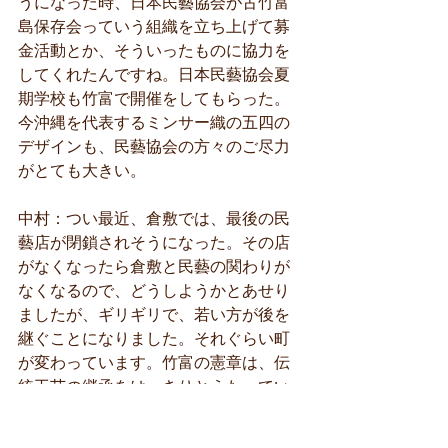
うになった時、日本民藝協会が古竹富
島保存会っていう組織を立ち上げて募
金活動とか、そういったものに協力を
してくれたんですね。日本民藝協会夏
期学校も竹富で開催をしてもらった。
今沖縄を代表するミンサー織の五四の
デザインも、民藝協会の方々のご尽力
がとても大きい。
中村：つい最近、倉敷では、最後の民
藝店が閉鎖されそうになった。その店
がなくなったら倉敷と民藝の関わりが
なくなるので、どうしようかとあせり
ましたが、ギリギリで、若い方が後を
継ぐことになりました。それぐらい町
が変わっています。竹富の憲章は、伝
統工芸の継承をはっきりとうたってい
ます。