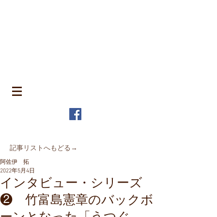
​町並みはみんなのもの
MACHIN
AMI is Everyone's Common Property
特定非営利活動法人 全国町並み保存連
盟
The Japanese Association for
MACHINAMI Conservation and
Regeneration
* MACHINAMI is the Japanese word for Historic Urban
Landscape
​記事リストへもどる→
阿佐伊 拓
2022年5月4日
インタビュー・シリーズ
❷ 竹富島憲章のバックボ