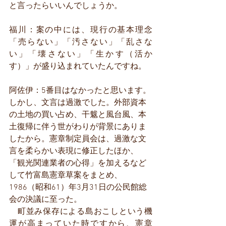
と言ったらいいんでしょうか。
福川：案の中には、現行の基本理念
「売らない」「汚さない」「乱さな
い」「壊さない」「生かす（活か
す）」が盛り込まれていたんですね。
阿佐伊：5番目はなかったと思います。
しかし、文言は過激でした。外部資本
の土地の買い占め、干魃と風台風、本
土復帰に伴う世がわりが背景にありま
したから。憲章制定員会は、過激な文
言を柔らかい表現に修正したほか、
「観光関連業者の心得」を加えるなど
して竹富島憲章草案をまとめ、
1986（昭和61）年3月31日の公民館総
会の決議に至った。
　町並み保存による島おこしという機
運が高まっていた時ですから、憲章