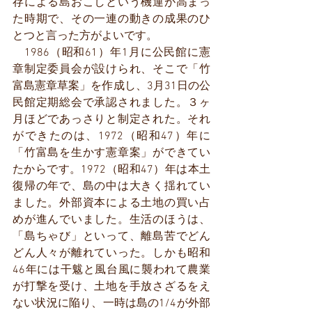
存による島おこしという機運が高まっ
た時期で、その一連の動きの成果のひ
とつと言った方がよいです。
　1986（昭和61）年1月に公民館に憲
章制定委員会が設けられ、そこで「竹
富島憲章草案」を作成し、3月31日の公
民館定期総会で承認されました。３ヶ
月ほどであっさりと制定された。それ
ができたのは、1972（昭和47）年に
「竹富島を生かす憲章案」ができてい
たからです。1972（昭和47）年は本土
復帰の年で、島の中は大きく揺れてい
ました。外部資本による土地の買い占
めが進んでいました。生活のほうは、
「島ちゃび」といって、離島苦でどん
どん人々が離れていった。しかも昭和
46年には干魃と風台風に襲われて農業
が打撃を受け、土地を手放さざるをえ
ない状況に陥り、一時は島の1/4が外部