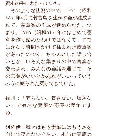
資本の手にわたっていた。
　そのような状況の中で、1971（昭和
46）年4月に竹富島を生かす会が結成さ
れて、憲章案の作成が進められた。つ
まり、1986（昭和61）年にはじめて憲
章を作り始めたわけではなくて、すで
にかなり時間をかけて揉まれた憲章案
があったのです。ちゃんとした話し合
いとか、いろんな集まりの中で言葉が
交わされ、みんなの会話を通じて、そ
の言葉がいいとかあれがいいっていう
ふうに練られた案ができていた。
福川：「売らない、貸さない、壊さな
い」で有名な妻籠の憲章の翌年です
ね。
阿佐伊：我々はもう妻籠にはもう足を
向けて寝れないぐらい、本当に妻籠の