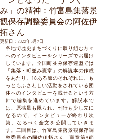
ーンとなった「うつぐ
み」の精神：竹富島集落景
観保存調整委員会の阿佐伊
拓さん
更新日：
2022年5月7日
各地で歴史まちづくりに取り組む方々
へのインタビューをシリーズでお届け
しています。全国町並み保存連盟では
「集落・町並み憲章」の解説本の作成
をあたり、18ある節のそれぞれに、も
っともふさわしい活動をされている団
体へのインタビューを載せるという方
針で編集を進めています。解説本で
は、原稿量も限られ、刊行も少し先に
なるので、インタビューが終わり次
第、なるべく全文を公開していきま
す。二回目は、
竹富島集落景観保存調
整委員会
の阿佐伊拓さん。憲章第9節