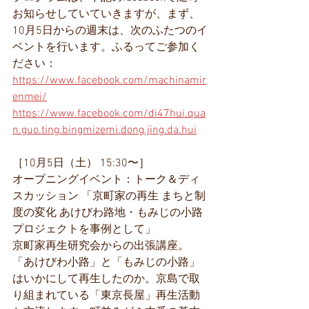
お知らせしていていきますが、まず、
10月5日からの週末は、次のふたつのイ
ベントを行います。ふるってご参加く
ださい：
https://www.facebook.com/machinamir
enmei/
https://www.facebook.com/di47hui.qua
n.guo.ting.bingmizemi.dong.jing.da.hui
［10月5日（土） 15:30〜］
オープニングイベント：トーク＆ディ
スカッション 「京町家の再生 まちと制
度の変化 あけびわ路地・もみじの小路
プロジェクトを事例として」
京町家再生研究会からの出張講座。
「あけびわ小路」と「もみじの小路」
はいかにして再生したのか。京島で取
り組まれている「東京長屋」再生活動