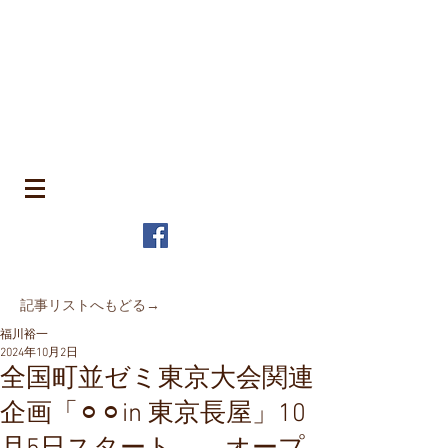
​町並みはみんなのもの
MACHIN
AMI is Everyone's Common Property
特定非営利活動法人 全国町並み保存連
盟
The Japanese Association for
MACHINAMI Conservation and
Regeneration
* MACHINAMI is the Japanese word for Historic Urban
Landscape
​記事リストへもどる→
福川裕一
2024年10月2日
全国町並ゼミ東京大会関連
企画「⚪︎⚪︎in 東京長屋」10