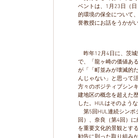
ベントは、1月23日（
的環境の保全について
誉教授にお話をうかが
　昨年12月4日に、茨
で、「龍ヶ崎の価値あ
が「「町並みが壊滅的
んじゃない」と思って
方々のポジティブシン
建地区の概念を超えた
した。HULはそのよう
　第5回HUL連続シン
回）、奈良（第4回）
を重要文化的景観とする
勧告に則った取り組み