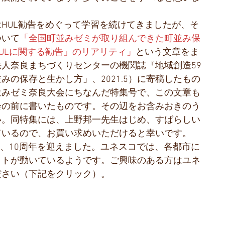
HUL勧告をめぐって学習を続けてきましたが、そ
ついて
「全国町並みゼミが取り組んできた町並み保
ULに関する勧告」のリアリティ」
という文章をま
人奈良まちづくりセンターの機関誌『地域創造59
みの保存と生かし方」、2021.5）に寄稿したもの
並みゼミ奈良大会にちなんだ特集号で、この文章も
会の前に書いたものです。その辺をお含みおきのう
い。同特集には、上野邦一先生はじめ、すばらしい
ているので、お買い求めいただけると幸いです。
年、10周年を迎えました。ユネスコでは、各都市に
クトが動いているようです。ご興味のある方はユネ
ださい（下記をクリック）。