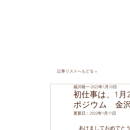
​町並みはみん
MACHIN
AMI is Everyone's C
特定非営利活動法人 全国町
The Japanese Association for
MACHINAMI Conserva
* MACHINAMI is the Japanese word for Historic Ur
HOME
私たちのこと
仲間た
​記事リストへもどる→
福川裕一
2022年1月10日
初仕事は、1月
ポジウム 金
更新日：
2022年1月11日
　あけましておめでと