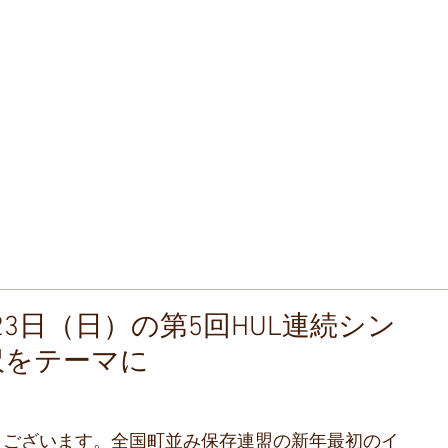
なのもの
ommon Property
並み保存連盟
tion and Regeneration
ban Landscape
ち
全国町並みゼミ
町並み瓦版
新着・アーカイブス
23日（日）の第5回HUL連続シン
沢をテーマに
うございます。全国町並み保存連盟の新年最初のイ