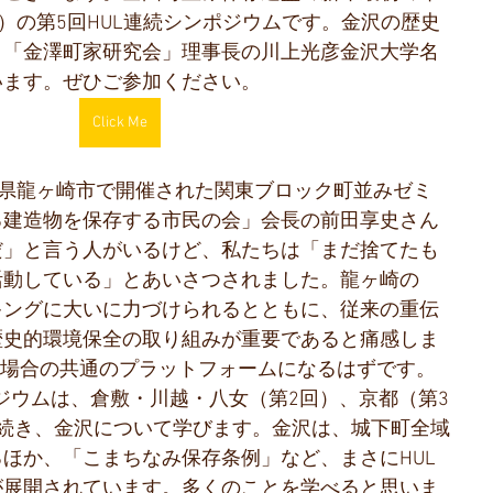
日）の第5回HUL連続シンポジウムです。金沢の歴史
、「金澤町家研究会」理事長の川上光彦金沢大学名
います。ぜひご参加ください。
Click Me
城県龍ヶ崎市で開催された関東ブロック町並みゼミ
る建造物を保存する市民の会」会長の前田享史さん
だ」と言う人がいるけど、私たちは「まだ捨てたも
活動している」とあいさつされました。龍ヶ崎の
キングに大いに力づけられるとともに、従来の重伝
歴史的環境保全の取り組みが重要であると痛感しま
な場合の共通のプラットフォームになるはずです。
ポジウムは、倉敷・川越・八女（第2回）、京都（第3
に続き、金沢について学びます。金沢は、城下町全域
ほか、「こまちなみ保存条例」など、まさにHUL
が展開されています。多くのことを学べると思いま