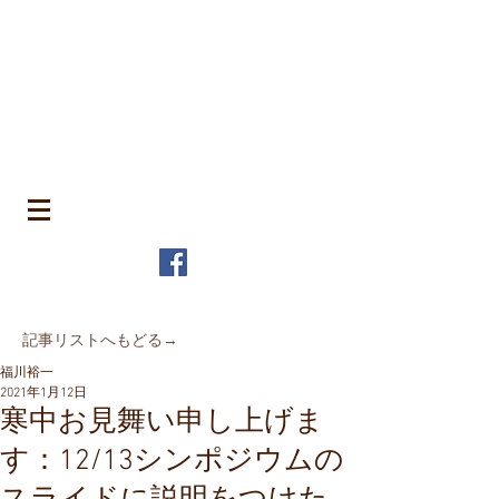
​町並みはみんなのもの
MACHIN
AMI is Everyone's Common Property
特定非営利活動法人 全国町並み保存連
盟
The Japanese Association for
MACHINAMI Conservation and
Regeneration
* MACHINAMI is the Japanese word for Historic Urban
Landscape
​記事リストへもどる→
福川裕一
2021年1月12日
寒中お見舞い申し上げま
す：12/13シンポジウムの