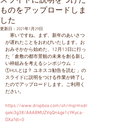
スライドに説明をつけた
ものをアップロードしま
した
更新日：
2021年1月29日
　寒いですね。まず、新年のあいさつ
が遅れたことをおわびいたします。お
おみそかから始めた、12月13日に行っ
た「倉敷の都市景観の未来を創る新し
い枠組みを考えるシンポジウム ：
①HULとは？ ユネスコ勧告を読む 」の
スライドに説明をつける作業が終了し
たのでアップロードします。ご利用く
ださい。
https://www.dropbox.com/sh/mqrmsdr
qeki3g38/AAA8MUZVqQn4ge1cYKyca-
DXa?dl=0