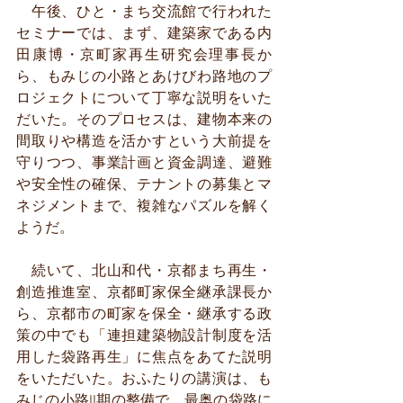
　午後、ひと・まち交流館で行われた
セミナーでは、まず、建築家である内
田康博・京町家再生研究会理事長か
ら、もみじの小路とあけびわ路地のプ
ロジェクトについて丁寧な説明をいた
だいた。そのプロセスは、建物本来の
間取りや構造を活かすという大前提を
守りつつ、事業計画と資金調達、避難
や安全性の確保、テナントの募集とマ
ネジメントまで、複雑なパズルを解く
ようだ。
　続いて、北山和代・京都まち再生・
創造推進室、京都町家保全継承課長か
ら、京都市の町家を保全・継承する政
策の中でも「連担建築物設計制度を活
用した袋路再生」に焦点をあてた説明
をいただいた。おふたりの講演は、も
みじの小路II期の整備で、最奥の袋路に