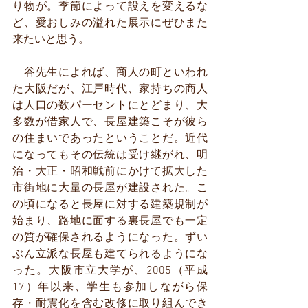
り物が。季節によって設えを変えるな
ど、愛おしみの溢れた展示にぜひまた
来たいと思う。
　谷先生によれば、商人の町といわれ
た大阪だが、江戸時代、家持ちの商人
は人口の数パーセントにとどまり、大
多数が借家人で、長屋建築こそが彼ら
の住まいであったということだ。近代
になってもその伝統は受け継がれ、明
治・大正・昭和戦前にかけて拡大した
市街地に大量の長屋が建設された。こ
の頃になると長屋に対する建築規制が
始まり、路地に面する裏長屋でも一定
の質が確保されるようになった。ずい
ぶん立派な長屋も建てられるようにな
った。大阪市立大学が、2005（平成
17）年以来、学生も参加しながら保
存・耐震化を含む改修に取り組んでき