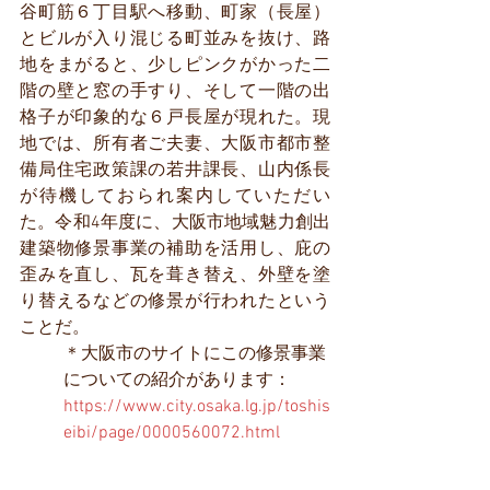
谷町筋６丁目駅へ移動、町家（長屋）
とビルが入り混じる町並みを抜け、路
地をまがると、少しピンクがかった二
階の壁と窓の手すり、そして一階の出
格子が印象的な６戸長屋が現れた。現
地では、所有者ご夫妻、大阪市都市整
備局住宅政策課の若井課長、山内係長
が待機しておられ案内していただい
た。令和4年度に、大阪市地域魅力創出
建築物修景事業の補助を活用し、庇の
歪みを直し、瓦を葺き替え、外壁を塗
り替えるなどの修景が行われたという
ことだ。
＊大阪市のサイトにこの修景事業
についての紹介があります：
https://www.city.osaka.lg.jp/toshis
eibi/page/0000560072.html