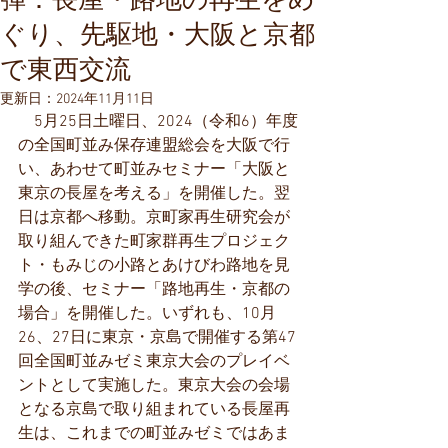
弾：長屋・路地の再生をめ
ぐり、先駆地・大阪と京都
で東西交流
更新日：
2024年11月11日
　5月25日土曜日、2024（令和6）年度
の全国町並み保存連盟総会を大阪で行
い、あわせて町並みセミナー「大阪と
東京の長屋を考える」を開催した。翌
日は京都へ移動。京町家再生研究会が
取り組んできた町家群再生プロジェク
ト・もみじの小路とあけびわ路地を見
学の後、セミナー「路地再生・京都の
場合」を開催した。いずれも、10月
26、27日に東京・京島で開催する第47
回全国町並みゼミ東京大会のプレイベ
ントとして実施した。東京大会の会場
となる京島で取り組まれている長屋再
生は、これまでの町並みゼミではあま