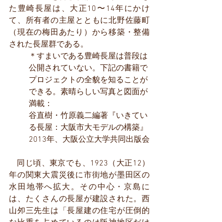
た豊崎長屋は、大正10〜14年にかけ
て、所有者の主屋とともに北野佐藤町
（現在の梅田あたり）から移築・整備
された長屋群である。
＊すまいである豊崎長屋は普段は
公開されていない。下記の書籍で
プロジェクトの全貌を知ることが
できる。素晴らしい写真と図面が
満載：
谷直樹・竹原義二編著『いきてい
る長屋：大阪市大モデルの構築』
2013年、大阪公立大学共同出版会
　同じ頃、東京でも、1923（大正12）
年の関東大震災後に市街地が墨田区の
水田地帯へ拡大。その中心・京島に
は、たくさんの長屋が建設された。西
山夘三先生は「長屋建の住宅が圧倒的