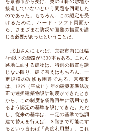
を京都市から受け、奥の３軒の敷地が
接道していないという問題を回避した
のであった。もちろん、この認定を受
けるために、ハード・ソフト両面か
ら、さまざまな防災や避難の措置を講
じる必要があったということだ。
　北山さんによれば、京都市内には幅
4m以下の袋路が4330本もある。これら
路地に面する建物は、特別の措置を講
じない限り、建て替えはもちろん、一
定規模の改修も困難である。京都市
は、1999（平成11）年の建築基準法改
正で連担建築物設計制度ができたとき
から、この制度を袋路再生に活用でき
るよう認定の基準を設けてきた。ただ
し、従来の基準は、一定の基準で協調
建て替えを行えば、３階まで可能にす
るという言わば「高度利用型」。これ