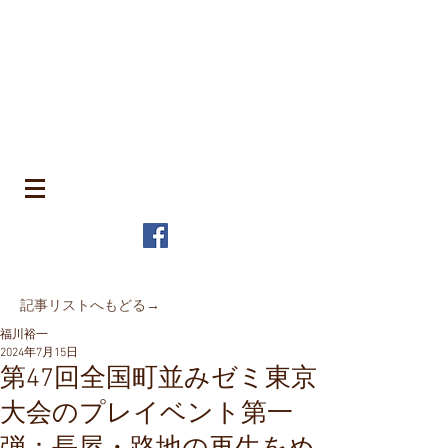
​町並みはみんなのもの
MACHIN
AMI is Everyone's Common Property
特定非営利活動法人 全国町並み保存連
盟
The Japanese Association for
MACHINAMI Conservation and
Regeneration
* MACHINAMI is the Japanese word for Historic Urban
Landscape
​記事リストへもどる→
福川裕一
2024年7月15日
第47回全国町並みゼミ東京
大会のプレイベント第一