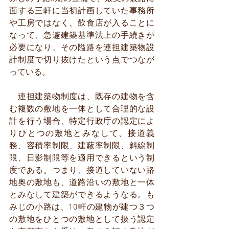
面する三軒に当初計画していた事務所
や工房ではなく、飲食店が入ることに
なって、急遽建築基準法上の手続きが
必要になり、その隘路を連担建築物設
計制度で切り抜けたという点でつなが
っている。
　連担建築物制度は、既存の建物を含
む複数の敷地を一体として合理的な設
計を行う場合、特定行政庁の認定によ
りひとつの敷地とみなして、接道義
務、容積率制限、建蔽率制限、斜線制
限、日影制限等を適用できるという制
度である。つまり、接道していない路
地奥の敷地も、道路沿いの敷地と一体
とみなして建築ができるようなる。も
みじの小路は、10軒の建物が建つ３つ
の敷地をひとつの敷地として扱う認定