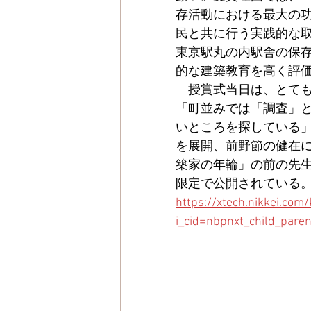
存活動における最大の
民と共に行う実践的な
東京駅丸の内駅舎の保
的な建築教育を高く評
　授賞式当日は、とて
「町並みでは「調査」
いところを探している
を展開、前野節の健在に
築家の年輪」の前の先
限定で公開されている
https://xtech.nikkei.co
i_cid=nbpnxt_child_paren