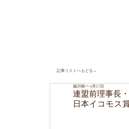
​町並みはみん
MACHIN
AMI is Everyone's C
特定非営利活動法人 全国町
The Japanese Association for
MACHINAMI Conserva
* MACHINAMI is the Japanese word for Historic Ur
HOME
私たちのこと
仲間た
​記事リストへもどる→
福川裕一
4月21日
連盟前理事長・
日本イコモス