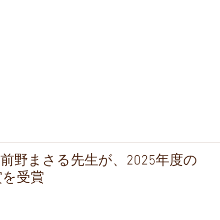
なのもの
ommon Property
並み保存連盟
tion and Regeneration
ban Landscape
ち
全国町並みゼミ
町並み瓦版
新着・アーカイブス
前野まさる先生が、2025年度の
賞を受賞