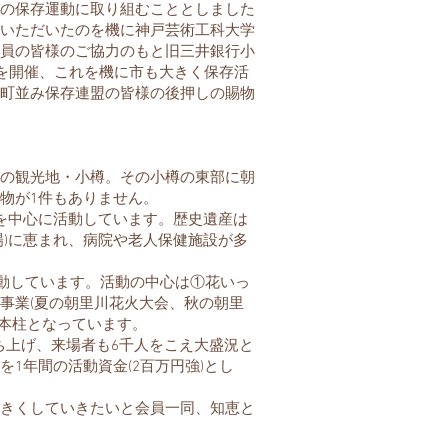
の保存運動に取り組むこととしました
いただいたのを機に神戸芸術工科大学
員の皆様のご協力のもと旧三井銀行小
」を開催、これを機に市も大きく保存活
町並み保存連盟の皆様の後押しの賜物
の観光地・小樽。その小樽の東部に朝
物が1件もありません。
を中心に活動しています。歴史遺産は
場)に恵まれ、病院や老人保健施設が多
活動しています。活動の中心は①花いっ
事業(夏の朝里川花火大会、秋の朝里
3本柱となっています。
打ち上げ、来場者も6千人をこえ大盛況と
1年間の活動資金(2百万円強)とし
きくしていきたいと会員一同、知恵と