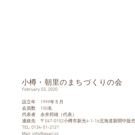
なのもの
ommon Property
並み保存連盟
tion and Regeneration
ban Landscape
National Conference
Kawaraban
New arrivals/Ar
小樽・朝里のまちづくりの会
February 03, 2020
設立年 1999年５月
会員数 100名
代表者 永井邦雄（代表）
連絡先 〒047-0152小樽市新光4-1-16北海道新聞中販
TEL: 0134-51-2121
Mail:
info@asari.cc