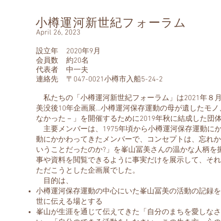
小樽運河新世紀フォーラム
April 26, 2023
設立年 2020年9月
会員数 約20名
代表者 中一夫
連絡先 〒047-0021小樽市入船5-24-2
私たちの「小樽運河新世紀フォーラム」は2021年８月
美没後10年企画展…小樽運河保存運動の母が遺したモ
なかった－」を開催するために2019年秋に結成した団
主要メンバーは、1975年頃から小樽運河保存運動に
動にかかわってきたメンバーで、コンセプトは、忘れか
いうことだったのか?」を峯山冨美さんの温かな人柄を
事や資料を閲覧できるように事実だけを展示して、それ
ただこうとした企画展でした。
目的は、
小樽運河保存運動の中心にいた峯山冨美の活動の記録を
世に伝える場とする
峯山が生涯を通じて伝えてきた「自分のまちを愛しなさ