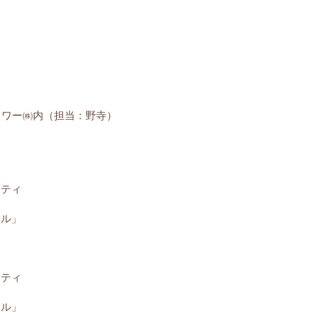
郭タワー㈱内（担当：野寺）
ーティ
ール」
ーティ
ール」