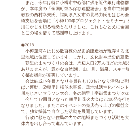
また、今年は特に小樽市中心部に残る近代銀行建物群
が、本年度の「全国町並み保存連盟総会」を当市で開催
教授の西村幸夫氏、福岡県八女市の北島力氏をはじめ会
樽支店を会場に「小樽100年プロジェクト・セミナー
用にかじを切る端緒となりました。これもひとえに全国
とこの場を借りて感謝申し上げます。
◉2018
小樽運河をはじめ数百棟の歴史的建造物が現存する北
里地域は位置しています。しかし、文化財や歴史的建造
朝里のまちづくりの会は、周辺人口2万人ほどの地域
ありませんが、豊かな自然(海、山、川、温泉、スキー
く都市機能が充実しています。
会は結成19年目となり会員数も100名となり活発に
ぱい運動、②朝里川桜並木事業、③地域活性化イベント
川あじさいマラソン大会、冬の朝里十字街雪まつり)の
今年で19回目となった朝里川花火大会は2,200発を
なりました。またこのイベントの売店売り上げの収益金を
て、独立採算で自立した活動を展開しています。
行政に頼らない住民の力での地域まちづくり活動を大
体力を出し合って進んでいます。