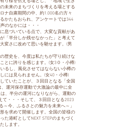
有り様を伝える場とし、「地域で生き
の未来のまちづくりを考える場とする
自粛期間の中、約1.000名の方々
るかたもおられ、アンケートでは344
の声のなかには・・・
に息づいている点で、大変な貢献があ
が「半分しか残せなかった」と考えて
大変さに改めて思いを馳せます。(男
の歴史を、今度は私たちが守り続けな
とに誇りを感じます。(女3０・小樽)
ているし、風化させてはならない小樽の
には見られません。(女40・小樽)
していたことが、３回目となる「全国
目は、運河保存運動で大激論の最中に全
目は、半分の運河になりながら、運動の
えて・・・そして、３回目となる2023
考える～今、ふるさとの魅力を未来へ～」
形を求めて開催します。全国の皆様の
港町としてNEXT STEPのまちづく
たします。