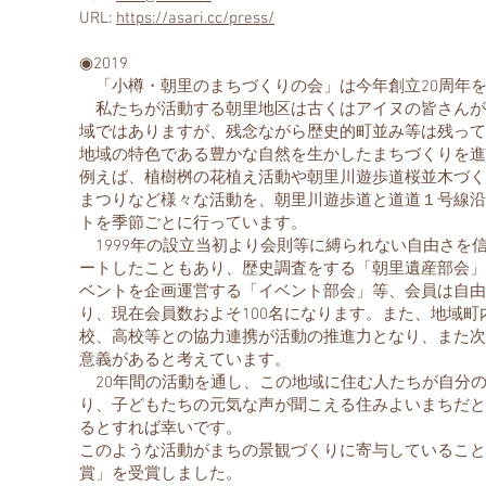
URL:
https://asari.cc/press/
​◉2019
「小樽・朝里のまちづくりの会」は今年創立20周年
私たちが活動する朝里地区は古くはアイヌの皆さんが
域ではありますが、残念ながら歴史的町並み等は残って
地域の特色である豊かな自然を生かしたまちづくりを進
例えば、植樹桝の花植え活動や朝里川遊歩道桜並木づく
まつりなど様々な活動を、朝里川遊歩道と道道１号線沿
トを季節ごとに行っています。
1999年の設立当初より会則等に縛られない自由さを
ートしたこともあり、歴史調査をする「朝里遺産部会」
ベントを企画運営する「イベント部会」等、会員は自由
り、現在会員数およそ100名になります。また、地域
校、高校等との協力連携が活動の推進力となり、また次
意義があると考えています。
20年間の活動を通し、この地域に住む人たちが自分
り、子どもたちの元気な声が聞こえる住みよいまちだと
るとすれば幸いです。
このような活動がまちの景観づくりに寄与していること
賞」を受賞しました。