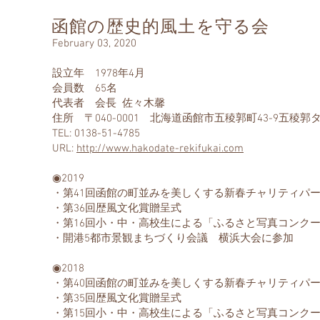
函館の歴史的風土を守る会
February 03, 2020
設立年 1978年4月
会員数 65名
代表者 会長 佐々木馨
住所 〒040-0001 北海道函館市五稜郭町43-9五稜
TEL: 0138-51-4785
URL:
http://www.hakodate-rekifukai.com
◉2019
・第41回函館の町並みを美しくする新春チャリティパ
・第36回歴風文化賞贈呈式
・第16回小・中・高校生による「ふるさと写真コンク
・開港5都市景観まちづくり会議 横浜大会に参加
◉2018
・第40回函館の町並みを美しくする新春チャリティパ
・第35回歴風文化賞贈呈式
・第15回小・中・高校生による「ふるさと写真コンク