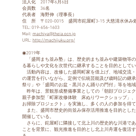
法人化 2017年6月6日
会員数 36名
代表者 海野伸（理事長）
住 所 〒020-0015 盛岡市鉈屋町3-15 大慈清水休み
TEL: 019-656-1603
Mail:
machiya@theia.ocn.jp
URL:
http://machijuku.org/
◉2019年
「盛岡まち並み塾」は、歴史的まち並みや建築物等の
る暮らしや文化を次世代に継承することを目的としてい
活動内容は、改修した盛岡町家を借上げ、地域交流・
の運営を行いながら、定例で伝統芸能及び歳時記の継承
祭り」や「盛岡のお盆・黒川さん踊りの門付」等を地域
昨年は、景観形成整備事業としての「朝顔プロジェク
親子参加型「町家改修体験 床ぬりワークショップ」、
お掃除プロジェクト」を実施し、多くの人の参加を得て
また、盛岡市歴史的街並み保存活用推進を目的とした
開催している。
さらに、鉈屋町に隣接して北上川の歴史的な川港であ
ことを背景に、観光推進を目的とし北上川舟運を復活す