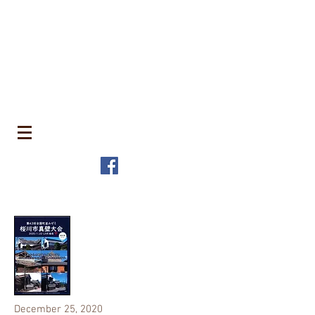
​町並みはみんなのもの
MACHIN
AMI is Everyone's Common Property
特定非営利活動法人 全国町並み保存連
盟
The Japanese Association for
MACHINAMI Conservation and
Regeneration
* MACHINAMI is the Japanese word for Historic Urban
Landscape
December 25, 2020