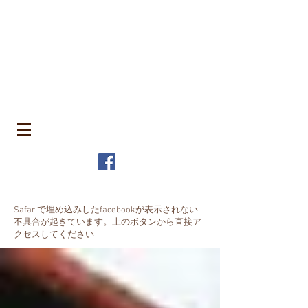
​町並みはみんなのもの
MACHIN
AMI is Everyone's Common Property
特定非営利活動法人 全国町並み保存連
盟
The Japanese Association for
MACHINAMI Conservation and
Regeneration
* MACHINAMI is the Japanese word for Historic Urban
Landscape
Safariで埋め込みしたfacebookが表示されない
不具合が起きています。上のボタンから直接ア
クセスしてください