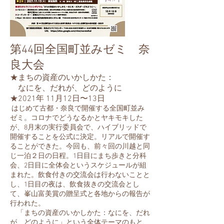
第44回全国町並みゼミ 奈
良大会
​★まちの資産のいかしかた
：
なにを、だれが、どのように
​★2021年 11月12日〜13日
はじめて古都・奈良で開催する全国町並み
ゼミ。コロナでどうなるかとヤキモキした
が、8月末の実行委員会で、ハイブリッドで
開催することを公式に決定。リアルで開催す
ることができた。今回も、前々回の川越と同
じ一泊２日の日程。1日目にまち歩きと分科
会、2日目に全体会というスケジュールが組
まれた。飲食付きの交流会は行わないことと
し、1日目の夜は、飲食抜きの交流会とし
て、峯山富美賞の贈呈式と各地からの報告が
行われた。
「まちの資産のいかしかた：なにを、だれ
が、どのように」という全体テーマのもと、