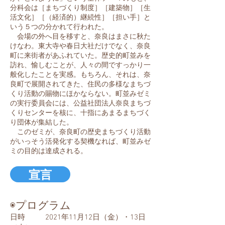
分科会は［まちづくり制度］［建築物］［生
活文化］［（経済的）継続性］［担い手］と
いう５つの分かれて行われた。
会場の外へ目を移すと、奈良はまさに秋た
けなわ。東大寺や春日大社だけでなく、奈良
町に来街者があふれていた。歴史的町並みを
訪れ、愉しむことが、人々の間ですっかり一
般化したことを実感。もちろん、それは、奈
良町で展開されてきた、住民の多様なまちづ
くり活動の賜物にほかならない。町並みゼミ
の実行委員会には、公益社団法人奈良まちづ
くりセンターを核に、十指にあまるまちづく
り団体が集結した。
このゼミが、奈良町の歴史まちづくり活動
がいっそう活発化する契機なれば、町並みゼ
ミの目的は達成される。
宣言
◉プログラム
日時 2021年11月12日（金）・13日