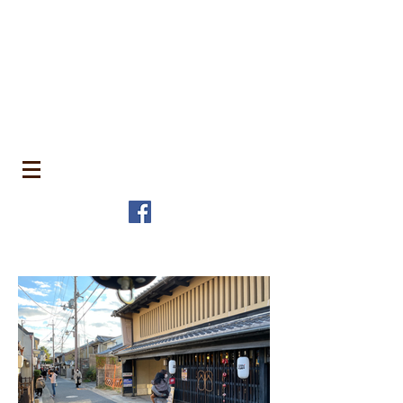
​町並みはみんなのもの
MACHIN
AMI is Everyone's Common Property
特定非営利活動法人 全国町並み保存連
盟
The Japanese Association for
MACHINAMI Conservation and
Regeneration
* MACHINAMI is the Japanese word for Historic Urban
Landscape