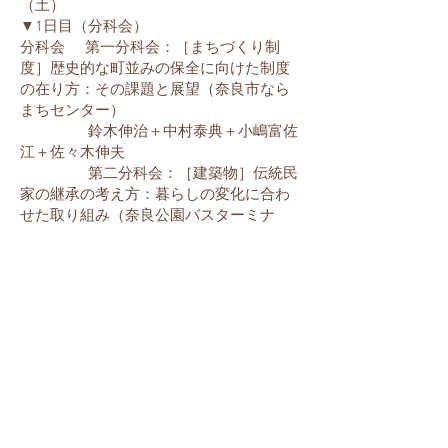
（土）
▼1日目（分科会）
分科会 第一分科会：［まちづくり制
度］歴史的な町並みの保全に向けた制度
の在り方：その課題と展望（奈良市なら
まちセンター）
鈴木伸治＋中村泰典＋小嶋富佐
江＋佐々木伸夫
第二分科会：［建築物］伝統民
家の継承の考え方：暮らしの変化に合わ
せた取り組み（奈良公園バスターミナ
ル）
北島力＋大槻洋二＋藤岡龍介
第三分科会：［生活文化］生活
文化を継承する手法と課題：「なにを」
残すのか（奈良市中部公民館）
清水重敦＋神野武美＋足立亨＋
大倉宏
第四分科会：［継続性］まちづ
くり活動の経済的持続性：「どのよう
に」ビジネスを取り込むのか（奈良市音
声館）