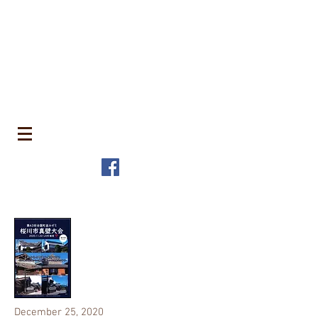
​町並みはみんなのもの
MACHIN
AMI is Everyone's Common Property
特定非営利活動法人 全国町並み保存連
盟
The Japanese Association for
MACHINAMI Conservation and
Regeneration
* MACHINAMI is the Japanese word for Historic Urban
Landscape
December 25, 2020