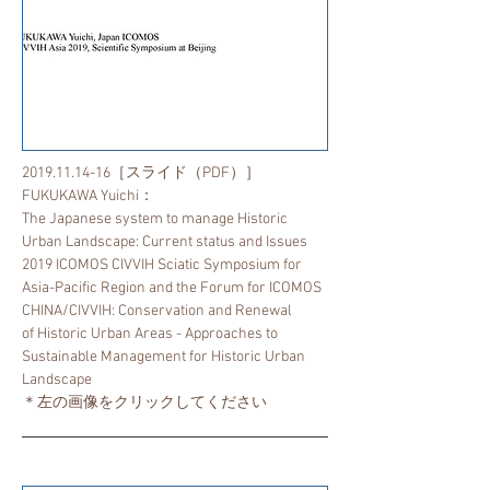
2019.11.14-16
［スライド（PDF）］
​FUKUKAWA Yuichi：
The Japanese system to manage Historic
Urban Landscape: Current status and Issues
​2019 ICOMOS CIVVIH Sciatic Symposium for
Asia-Pacific Region and the Forum for ICOMOS
CHINA/CIVVIH: Conservation and Renewal
of
Historic Urban Areas - Approaches to
Sustainable Management for Historic Urban
Landscape
​＊左の画像をクリックしてください