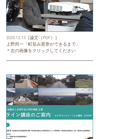
2020.12.13
［論文（PDF）］
上野邦一「町並み憲章ができるまで」
​＊左の画像をクリックしてください