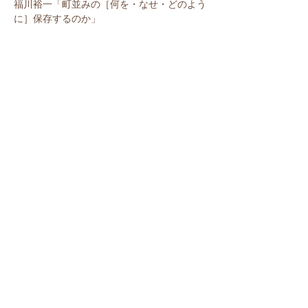
福川裕一「町並みの［何を・なせ・どのよう
に］保存するのか」
​倉敷市伝統美観保存条例制定50周年記念シン
ポジウム
​＊左の画像をクリックしてください（フォル
ダが開きます。レジメ、解説付きスライドも
あります）