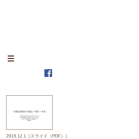
​町並みはみんなのもの
MACHIN
AMI is Everyone's Common Property
特定非営利活動法人 全国町並み保存連
盟
The Japanese Association for
MACHINAMI Conservation and
Regeneration
* MACHINAMI is the Japanese word for Historic Urban
Landscape
2019.12.1
［スライド（PDF）］