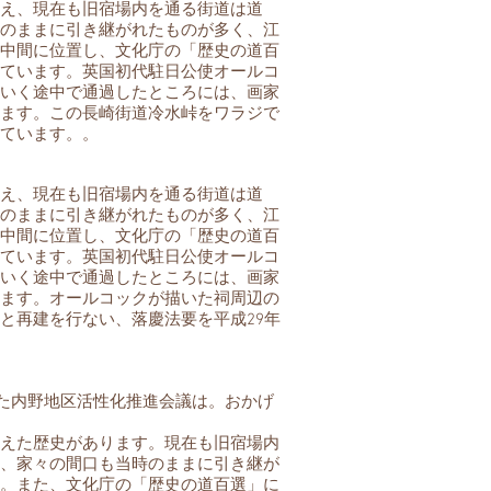
え、現在も旧宿場内を通る街道は道
のままに引き継がれたものが多く、江
中間に位置し、文化庁の「歴史の道百
ています。英国初代駐日公使オールコ
いく途中で通過したところには、画家
ます。この長崎街道冷水峠をワラジで
ています。。
え、現在も旧宿場内を通る街道は道
のままに引き継がれたものが多く、江
中間に位置し、文化庁の「歴史の道百
ています。英国初代駐日公使オールコ
いく途中で通過したところには、画家
ます。オールコックが描いた祠周辺の
と再建を行ない、落慶法要を平成29年
した内野地区活性化推進会議は。おかげ
。
えた歴史があります。現在も旧宿場内
、家々の間口も当時のままに引き継が
。また、文化庁の「歴史の道百選」に