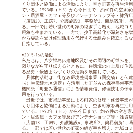
くり団体と協働による活動により、空き町家を再生活用
ている。1993年（Ｈ5）から今日まで、約60件の空
ン・居酒屋・カフェ等及びアンテナショップ等・雑貨店
（店舗23、工房7、介護施設3、事務所2、簡易宿所1、
る。一部では若い世代の町家の継ぎ手も増え、地域コミ
現象も生まれている。一方で、少子高齢化が深刻さを増
から委託を受け修理活用を代行する仕組みを確立するな
目指している。
◉2015-16の活動
私たちは、八女福島伝建地区及びその周辺の町並みを、
図りながら守り伝えるとともに、住環境の向上及び住民
る歴史・景観まちづくりの活動を展開している。
具体的活動は、街なみ環境整備事業（国交省）と伝建保
14）重伝建地区選定）を活用した町並みの保存整備事
機関紙「町並み通信」による情報発信、修理技術の伝承
用を行っている。
最近では、市補助事業による町家の修理・修景事業が
くり団体と協働による活動により、空き町家を再生活用
ている。1993年（Ｈ5）から今日まで、約49件の空
ン・居酒屋・カフェ等及びアンテナショップ等・雑貨店
（店舗18、工房9、介護施設4、事務所2、簡易宿所1、
る。一部では若い世代の町家の継ぎ手も増え、地域コミ