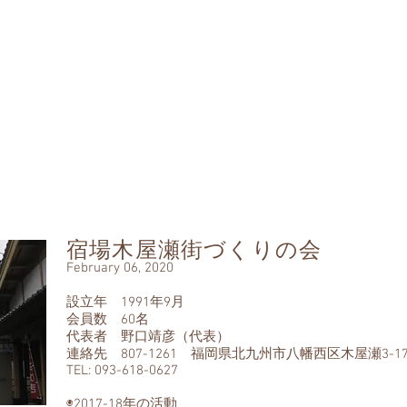
なのもの
ommon Property
並み保存連盟
tion and Regeneration
ban Landscape
ち
全国町並みゼミ
町並み瓦版
新着・アーカイブス
宿場木屋瀬街づくりの会
February 06, 2020
設立年 1991年9月
会員数 60名
代表者 野口靖彦（代表）
連絡先 807-1261 福岡県北九州市八幡西区木屋瀬3-17
TEL: 093-618-0627
◉2017-18年の活動