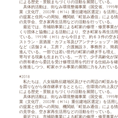
による歴史・景観まちづくりの活動を展開している。
具体的活動は、街なみ環境整備事業（国交省、1995
業（文化庁、2002年（Ｈ14）重伝建地区選定）を活
の提案と住民への周知、機関紙「町並み通信」による情
の見学会、空き家再生活用などの活動を行っている。
最近では、市補助事業による町家の修理・修景事業が
くり団体と協働による活動により、空き町家を再生活用
ている。1993年（Ｈ5）から今日まで、約６３件の空
ストラン・居酒屋・カフェ等及びアンテナショップ・雑
など（店舗２４、工房７、介護施設３、事務所２、簡易
進んでいる。一部では若い世代の町家の継ぎ手も増え、
寄与する現象も生まれている。一方で、少子高齢化が深
の所有者から委託を受け修理活用を代行する仕組みを確
を推進しつつ、町家ホテル事業の展開に力を入れている
◉2018
私たちは、八女福島伝建地区及びその周辺の町並みを
を図りながら保存継承するとともに、住環境の向上及び
による歴史・景観まちづくりの活動を展開している。
具体的活動は、街なみ環境整備事業（国交省、1995
業（文化庁、2002年（Ｈ14）重伝建地区選定）を活
の提案と住民への周知、機関紙「町並み通信」による情
の見学会、空き家再生活用などの活動を行っている。
最近では、市補助事業による町家の修理・修景事業が