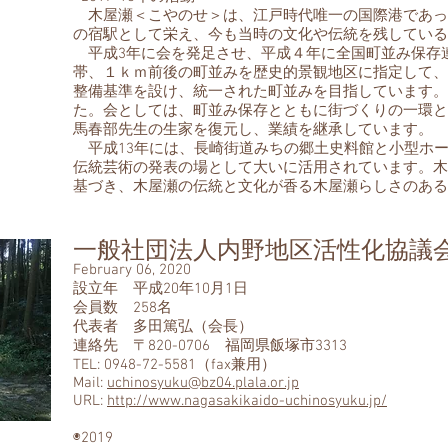
木屋瀬＜こやのせ＞は、江戸時代唯一の国際港であっ
の宿駅として栄え、今も当時の文化や伝統を残している
平成3年に会を発足させ、平成４年に全国町並み保存連
帯、１ｋｍ前後の町並みを歴史的景観地区に指定して、
整備基準を設け、統一された町並みを目指しています。
た。会としては、町並み保存とともに街づくりの一環と
馬春部先生の生家を復元し、業績を継承しています。
平成13年には、長崎街道みちの郷土史料館と小型ホ
伝統芸術の発表の場として大いに活用されています。木
基づき、木屋瀬の伝統と文化が香る木屋瀬らしさのある
一般社団法人内野地区活性化協議
February 06, 2020
設立年 平成20年10月1日
会員数 258名
代表者 多田篤弘（会長）
連絡先 〒820-0706 福岡県飯塚市3313
TEL: 0948-72-5581（fax兼用）
Mail:
uchinosyuku@bz04.plala.or.jp
URL:
http://www.nagasakikaido-uchinosyuku.jp/
◉2019