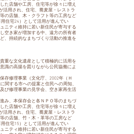
した店舗や工房、住宅等が徐々に増え
き家が活用され、住宅、蕎麦屋・レストラ
等の店舗、木・クラフト等の工房など
専用住宅24）として活用が進んでい
ュニティ維持に若い新住民が寄与する
し空き家が増加する中、遠方の所有者
ど、持続的なまちづくり活動の推進を
貴重な文化遺産として積極的に活用を
意識の高揚を図りながら公民協働によ
存修理事業（文化庁、2002年（Ｈ
業に関する市への提案と住民への周知、
及び修理事業の見学会、空き家再生活
進み、本保存会と各ＮＰＯ等のまちづ
した店舗や工房、住宅等が徐々に増え
き家が活用され、住宅、蕎麦屋・レストラ
等の店舗、竹・木・革等の工房など
専用住宅15）として活用が進んでい
ュニティ維持に若い新住民が寄与する