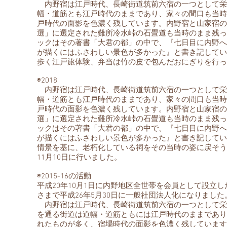
内野宿は江戸時代、長崎街道筑前六宿の一つとして栄
幅・道筋とも江戸時代のままであり、家々の間口も当時
戸時代の面影を色濃く残しています。内野宿と山家宿の
選」に選定された難所冷水峠の石畳道も当時のまま残っ
ックはその著書「大君の都」の中で、『七日目に内野へ
が描くにはふさわしい景色が多かった』と書き記してい
歩く江戸旅体験、弁当は竹の皮で包んだおにぎりを行っ
◉2018
内野宿は江戸時代、長崎街道筑前六宿の一つとして栄
幅・道筋とも江戸時代のままであり、家々の間口も当時
戸時代の面影を色濃く残しています。内野宿と山家宿の
選」に選定された難所冷水峠の石畳道も当時のまま残っ
ックはその著書「大君の都」の中で、『七日目に内野へ
が描くにはふさわしい景色が多かった』と書き記してい
情景を基に、老朽化している祠をその当時の姿に戻そう
11月10日に行いました。
◉2015-16の活動
平成20年10月1日に内野地区全世帯を会員として設立
さまで平成26年5月30日に一般社団法人化になりました
内野宿は江戸時代、長崎街道筑前六宿の一つとして栄
を通る街道は道幅・道筋ともには江戸時代のままであり
れたものが多く、宿場時代の面影を色濃く残しています