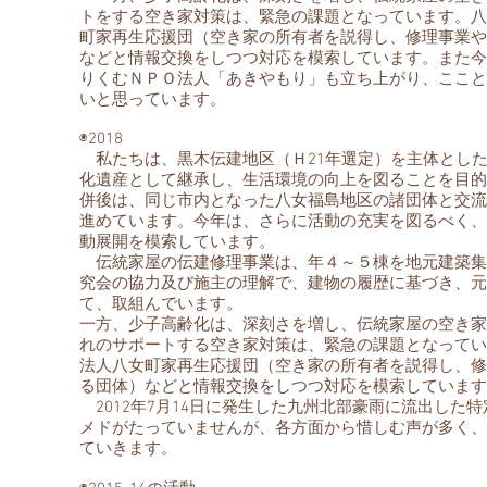
トをする空き家対策は、緊急の課題となっています。八
町家再生応援団（空き家の所有者を説得し、修理事業や
などと情報交換をしつつ対応を模索しています。また今
りくむＮＰＯ法人「あきやもり」も立ち上がり、ここと
いと思っています。
◉2018
私たちは、黒木伝建地区（Ｈ21年選定）を主体とし
化遺産として継承し、生活環境の向上を図ることを目的
併後は、同じ市内となった八女福島地区の諸団体と交流
進めています。今年は、さらに活動の充実を図るべく、
動展開を模索しています。
伝統家屋の伝建修理事業は、年４～５棟を地元建築集
究会の協力及び施主の理解で、建物の履歴に基づき、元
て、取組んでいます。
一方、少子高齢化は、深刻さを増し、伝統家屋の空き家
れのサポートする空き家対策は、緊急の課題となってい
法人八女町家再生応援団（空き家の所有者を説得し、修
る団体）などと情報交換をしつつ対応を模索しています
2012年7月14日に発生した九州北部豪雨に流出した
メドがたっていませんが、各方面から惜しむ声が多く、
ていきます。