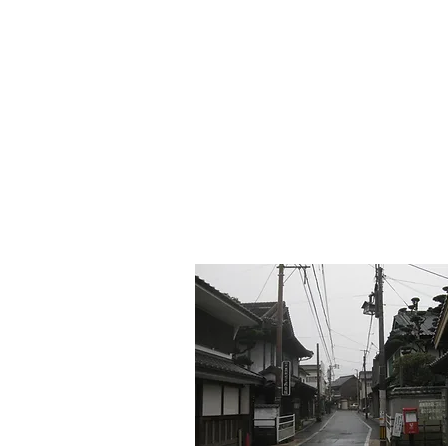
​町並みはみん
MACHIN
AMI is Everyone's C
特定非営利活動法人 全国町
The Japanese Association for
MACHINAMI Conserva
* MACHINAMI is the Japanese word for Historic Ur
HOME
私たちのこと
仲間た