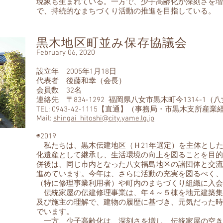
現象も生まれている。一方で、少子高齢化が深刻さを増
で、持続的なまちづくり活動の推進を目指している。
黒木地区町並み保存協議会
February 06, 2020
設立年 2005年1月18日
代表者 後藤和幸（会長）
会員数 32名
連絡先 〒834-1292 福岡県八女市黒木町今1314-
TEL: 0943-42-1115【直通】（事務局・市黒木支所
Mail:
shingai_hitoshi@city.yame.lg.jp
◉2019
私たちは、黒木伝建地区（Ｈ21年選定）を主体とし
化遺産として継承し、生活環境の向上を図ることを目的
併後は、同じ市内となった八女福島地区の諸団体と交流
進めています。今年は、さらに活動の充実を図るべく、
（特に修理事業利用者）や町内のまちづくり組織に入会
伝統家屋の伝建修理事業は、年４～５棟を地元建築集
及び施主の理解で、建物の履歴に基づき、元気だった時
でいます。
一方、少子高齢化は、深刻さを増し、伝統家屋の空き