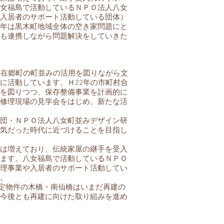
女福島で活動しているＮＰＯ法人八女
入居者のサポート活動している団体）
年は黒木町地域全体の空き家問題にと
も連携しながら問題解決をしていきた
た在郷町の町並みの活用を図りながら文
に活動しています。Ｈ22年の市町村合
を図りつつ、保存整備事業を計画的に
修理現場の見学会をはじめ、新たな活
団・ＮＰＯ法人八女町並みデザイン研
気だった時代に近づけることを目指し
は増えており、伝統家屋の継手を受入
ます。八女福島で活動しているＮＰＯ
理事業や入居者のサポート活動してい
。
特定物件の木橋・南仙橋はいまだ再建の
今後とも再建に向けた取り組みを進め