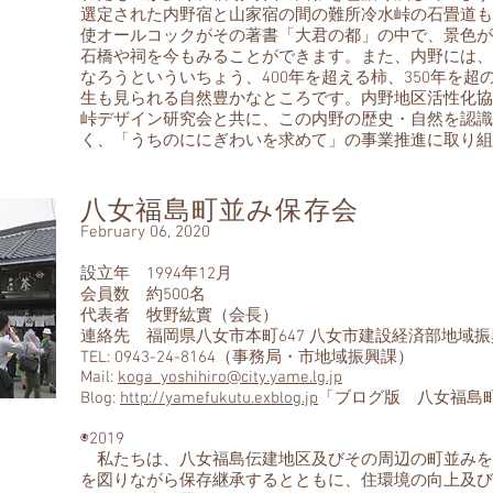
選定された内野宿と山家宿の間の難所冷水峠の石畳道も
使オールコックがその著書「大君の都」の中で、景色が
石橋や祠を今もみることができます。また、内野には、樹
なろうといういちょう、400年を超える柿、350年を超
生も見られる自然豊かなところです。内野地区活性化協
峠デザイン研究会と共に、この内野の歴史・自然を認識
く、「うちのににぎわいを求めて」の事業推進に取り組
八女福島町並み保存会
February 06, 2020
設立年 1994年12月
会員数 約500名
代表者 牧野紘實（会長）
連絡先 福岡県八女市本町647 八女市建設経済部地域
TEL: 0943-24-8164（事務局・市地域振興課）
Mail:
koga_yoshihiro@city.yame.lg.jp
Blog:
http://yamefukutu.exblog.jp
「ブログ版 八女福島
◉2019
私たちは、八女福島伝建地区及びその周辺の町並みを
を図りながら保存継承するとともに、住環境の向上及び