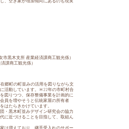
し、空き家が増加傾向にあるのも現実
1（八女市黒木支所 産業経済課商工観光係）
産業経済課商工観光係）
た在郷町の町並みの活用を図りながら文
に活動しています。Ｈ22年の市町村合
を図りつつ、保存整備事業を計画的に
会員を増やそうと伝統家屋の所有者
をはたらきかけています。
団・黒木町並みデザイン研究会の協力
代に近づけることを目指して、取組ん
家は増えており、継手受入れのサポー