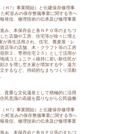
年（Ｈ7）事業開始）と伝建保存修理事
用した町並みの保存整備事業に関する市へ
報発信、修理技術の伝承及び修理事業
進み、本保存会と各ＮＰＯ等のまちづ
した店舗や工房、住宅等が徐々に増え
き家が再生活用され、住宅、蕎麦屋・レ
貨店等の店舗、木・クラフト等の工房
宿所２、専用住宅２５）として活用が
地域コミュニティ維持に若い新住民が
刻さを増し空き家が増加する中、遠方
立するなど、持続的なまちづくり活動
。
、貴重な文化遺産として積極的に活用
住民意識の高揚を図りながら公民協働
年（Ｈ7）事業開始）と伝建保存修理事
用した町並みの保存整備事業に関する市へ
報発信、修理技術の伝承及び修理事業
進み、本保存会と各ＮＰＯ等のまちづ