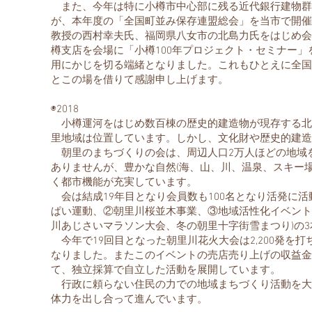
また、今年は特に小樽市中心部に残る近代銀行建物群
が、本年度の「全国町並み保存連盟総会」を当市で開催
教授の西村幸夫氏、福岡県八女市の北島力氏をはじめ会
樽支店を会場に「小樽100年プロジェクト・セミナー
用にかじを切る端緒となりました。これもひとえに全国
とこの場を借りて感謝申し上げます。
◉2018
小樽運河をはじめ数百棟の歴史的建造物が現存する北
里地域は位置しています。しかし、文化財や歴史的建造
朝里のまちづくりの会は、周辺人口2万人ほどの地域
ありませんが、豊かな自然(海、山、川、温泉、スキー
く都市機能が充実しています。
会は結成19年目となり会員数も100名となり活発に
ぱい運動、②朝里川桜並木事業、③地域活性化イベント
川あじさいマラソン大会、冬の朝里十字街雪まつり)の
今年で19回目となった朝里川花火大会は2,200発を
なりました。またこのイベントの売店売り上げの収益金を
て、独立採算で自立した活動を展開しています。
行政に頼らない住民の力での地域まちづくり活動を大
体力を出し合って進んでいます。