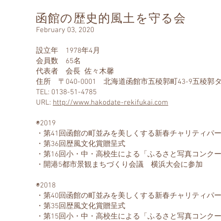
函館の歴史的風土を守る会
February 03, 2020
設立年 1978年4月
会員数 65名
代表者 会長 佐々木馨
住所 〒040-0001 北海道函館市五稜郭町43-9五稜
TEL: 0138-51-4785
URL:
http://www.hakodate-rekifukai.com
◉2019
・第41回函館の町並みを美しくする新春チャリティパ
・第36回歴風文化賞贈呈式
・第16回小・中・高校生による「ふるさと写真コンク
・開港5都市景観まちづくり会議 横浜大会に参加
◉2018
・第40回函館の町並みを美しくする新春チャリティパ
・第35回歴風文化賞贈呈式
・第15回小・中・高校生による「ふるさと写真コンク