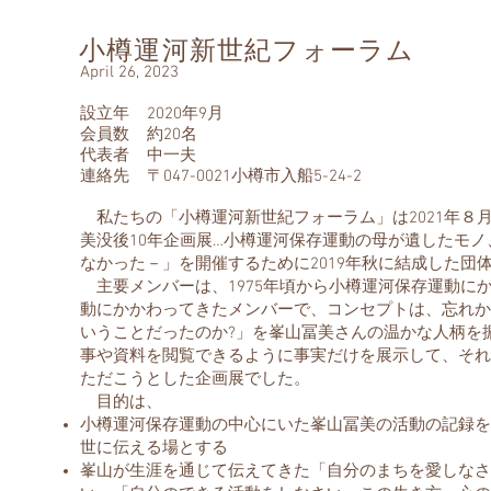
小樽運河新世紀フォーラム
April 26, 2023
設立年 2020年9月
会員数 約20名
代表者 中一夫
連絡先 〒047-0021小樽市入船5-24-2
私たちの「小樽運河新世紀フォーラム」は2021年８月
美没後10年企画展…小樽運河保存運動の母が遺したモ
なかった－」を開催するために2019年秋に結成した団
主要メンバーは、1975年頃から小樽運河保存運動に
動にかかわってきたメンバーで、コンセプトは、忘れか
いうことだったのか?」を峯山冨美さんの温かな人柄を
事や資料を閲覧できるように事実だけを展示して、それ
ただこうとした企画展でした。
目的は、
小樽運河保存運動の中心にいた峯山冨美の活動の記録を
世に伝える場とする
峯山が生涯を通じて伝えてきた「自分のまちを愛しなさ