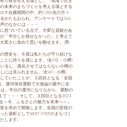
有り様を伝える場とし、「地域で生き
の未来のまちづくりを考える場とする
自粛期間の中、約1.000名の方々
るかたもおられ、アンケートでは344
の声のなかには・・・
に息づいている点で、大変な貢献があ
が「半分しか残せなかった」と考えて
大変さに改めて思いを馳せます。(男
の歴史を、今度は私たちが守り続けな
とに誇りを感じます。(女3０・小樽)
ているし、風化させてはならない小樽の
には見られません。(女40・小樽)
していたことが、３回目となる「全国
目は、運河保存運動で大激論の最中に全
目は、半分の運河になりながら、運動の
えて・・・そして、３回目となる2023
考える～今、ふるさとの魅力を未来へ～」
形を求めて開催します。全国の皆様の
港町としてNEXT STEPのまちづく
たします。