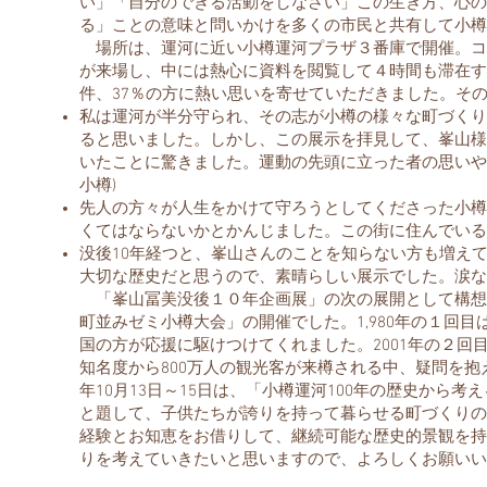
い」「自分のできる活動をしなさい」この生き方、心の
る」ことの意味と問いかけを多くの市民と共有して小樽
場所は、運河に近い小樽運河プラザ３番庫で開催。コロナ
が来場し、中には熱心に資料を閲覧して４時間も滞在す
件、37％の方に熱い思いを寄せていただきました。そ
私は運河が半分守られ、その志が小樽の様々な町づくり
ると思いました。しかし、この展示を拝見して、峯山様
いたことに驚きました。運動の先頭に立った者の思いや
小樽)
先人の方々が人生をかけて守ろうとしてくださった小樽
くてはならないかとかんじました。この街に住んでいるこ
没後10年経つと、峯山さんのことを知らない方も増え
大切な歴史だと思うので、素晴らしい展示でした。涙なし
「峯山冨美没後１０年企画展」の次の展開として構想
町並みゼミ小樽大会」の開催でした。1,980年の１回
国の方が応援に駆けつけてくれました。2001年の２回
知名度から800万人の観光客が来樽される中、疑問を抱
年10月13日～15日は、「小樽運河100年の歴史から
と題して、子供たちが誇りを持って暮らせる町づくりの
経験とお知恵をお借りして、継続可能な歴史的景観を持った
りを考えていきたいと思いますので、よろしくお願いい