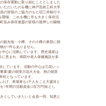
の保存運動に取り組むこととしました
いただいたのを機に神戸芸術工科大学
員の皆様のご協力のもと旧三井銀行小
」を開催、これを機に市も大きく保存活
町並み保存連盟の皆様の後押しの賜物
の観光地・小樽。その小樽の東部に朝
物が1件もありません。
を中心に活動しています。歴史遺産は
場)に恵まれ、病院や老人保健施設が多
活動しています。活動の中心は①花いっ
事業(夏の朝里川花火大会、秋の朝里
3本柱となっています。
打ち上げ、来場者も6千人をこえ大盛況と
1年間の活動資金(2百万円強)とし
きくしていきたいと会員一同、知恵と