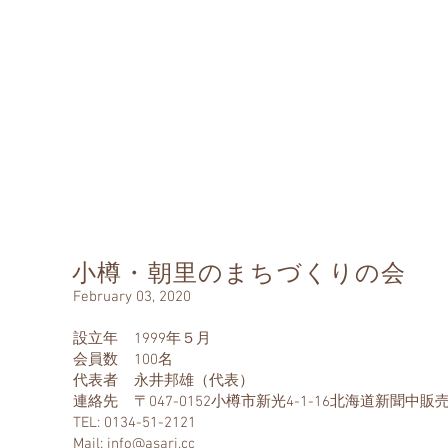
なのもの
ommon Property
並み保存連盟
tion and Regeneration
ban Landscape
ち
全国町並みゼミ
町並み瓦版
新着・アーカイブス
小樽・朝里のまちづくりの会
February 03, 2020
設立年 1999年５月
会員数 100名
代表者 永井邦雄（代表）
連絡先 〒047-0152小樽市新光4-1-16北海道新聞中販
TEL: 0134-51-2121
Mail:
info@asari.cc