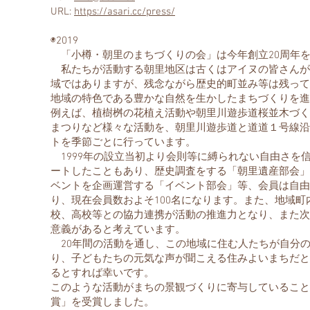
URL:
https://asari.cc/press/
​◉2019
「小樽・朝里のまちづくりの会」は今年創立20周年
私たちが活動する朝里地区は古くはアイヌの皆さんが
域ではありますが、残念ながら歴史的町並み等は残って
地域の特色である豊かな自然を生かしたまちづくりを進
例えば、植樹桝の花植え活動や朝里川遊歩道桜並木づく
まつりなど様々な活動を、朝里川遊歩道と道道１号線沿
トを季節ごとに行っています。
1999年の設立当初より会則等に縛られない自由さを
ートしたこともあり、歴史調査をする「朝里遺産部会」
ベントを企画運営する「イベント部会」等、会員は自由
り、現在会員数およそ100名になります。また、地域
校、高校等との協力連携が活動の推進力となり、また次
意義があると考えています。
20年間の活動を通し、この地域に住む人たちが自分
り、子どもたちの元気な声が聞こえる住みよいまちだと
るとすれば幸いです。
このような活動がまちの景観づくりに寄与していること
賞」を受賞しました。