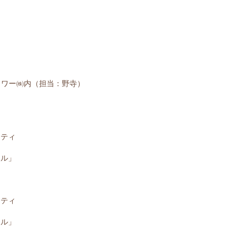
郭タワー㈱内（担当：野寺）
ーティ
ール」
ーティ
ール」