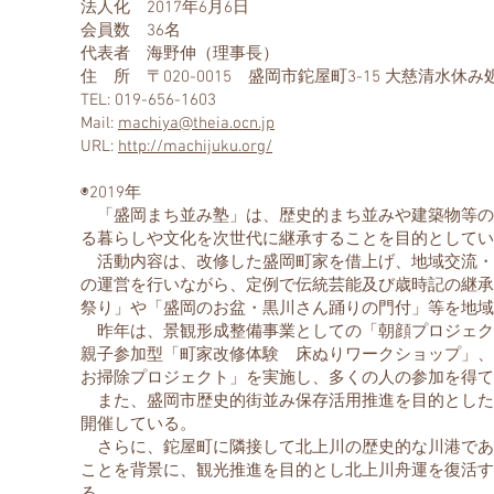
法人化 2017年6月6日
会員数 36名
代表者 海野伸（理事長）
住 所 〒020-0015 盛岡市鉈屋町3-15 大慈清水休み
TEL: 019-656-1603
Mail:
machiya@theia.ocn.jp
URL:
http://machijuku.org/
◉2019年
「盛岡まち並み塾」は、歴史的まち並みや建築物等の
る暮らしや文化を次世代に継承することを目的としてい
活動内容は、改修した盛岡町家を借上げ、地域交流・
の運営を行いながら、定例で伝統芸能及び歳時記の継承
祭り」や「盛岡のお盆・黒川さん踊りの門付」等を地域
昨年は、景観形成整備事業としての「朝顔プロジェク
親子参加型「町家改修体験 床ぬりワークショップ」、
お掃除プロジェクト」を実施し、多くの人の参加を得て
また、盛岡市歴史的街並み保存活用推進を目的とした
開催している。
さらに、鉈屋町に隣接して北上川の歴史的な川港であ
ことを背景に、観光推進を目的とし北上川舟運を復活す