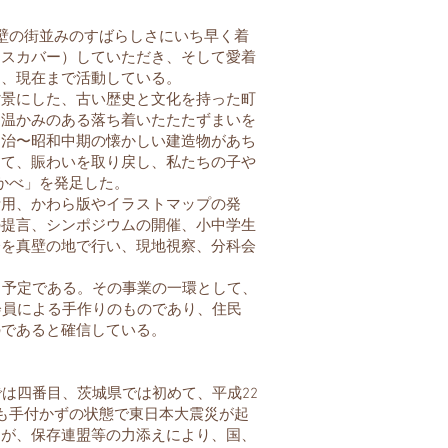
壁の街並みのすばらしさにいち早く着
ィスカバー）していただき、そして愛着
え、現在まで活動している。
景にした、古い歴史と文化を持った町
、温かみのある落ち着いたたたずまいを
明治〜昭和中期の懐かしい建造物があち
して、賑わいを取り戻し、私たちの子や
かべ」を発足した。
用、かわら版やイラストマップの発
の提言、シンポジウムの開催、小中学生
会を真壁の地で行い、現地視察、分科会
う予定である。その事業の一環として、
会員による手作りのものであり、住民
のであると確信している。
は四番目、茨城県では初めて、平成22
も手付かずの状態で東日本大震災が起
たが、保存連盟等の力添えにより、国、