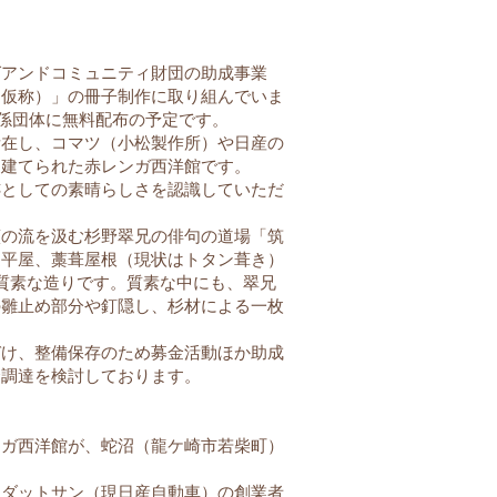
アンドコミュニティ財団の助成事業
（仮称）」の冊子制作に取り組んでいま
関係団体に無料配布の予定です。
在し、コマツ（小松製作所）や日産の
て建てられた赤レンガ西洋館です。
跡としての素晴らしさを認識していただ
の流を汲む杉野翠兄の俳句の道場「筑
造平屋、藁葺屋根（現状はトタン葺き）
質素な造りです。質素な中にも、翠兄
の雛止め部分や釘隠し、杉材による一枚
け、整備保存のため募金活動ほか助成
金調達を検討しております。
ガ西洋館が、蛇沼（龍ケ崎市若柴町）
ダットサン（現日産自動車）の創業者