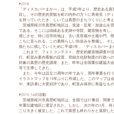
​◉2018
「ディスカバーまかべ」は、平成5年より、歴史ある真
目し、その歴史的景観を町の内外の方々に再発見（デ
を持っていただき、しいては真壁のまちづくりにと考
茨城県桜川市真壁町地区は、筑波・足尾・加波山を背
である。そこには由緒ある史跡や寺院、建造物を有し
感じさせ、特に旧市街地は、古い見世蔵や土蔵や門、
こちに見られる。この素晴らしい街並みを整備し、そ
孫たちに残していくために平成5年、「ディスカバーま
これまで、フォトコンテスト、歴史的建造物調査や活
行、町並み案内看板の設置、登録文化財制度の行政へ
対象の真壁の歴史講座、また、昨年は全国重伝建協大
等で主導してきた。
また、今年は設立25周年の年であり、周年事業を行
イラストマップを18年ぶりに作成した。このマップは
や、来訪者に大変好評であり、町並み保存に有益なも
◉2015-16の活動
茨城県桜川市真壁町地区は、全国では87番目、関東で
年重伝建地区に選定された。しかし、次の年の3月、何
こり大きく被災した。これで真壁も終わりかと落胆し