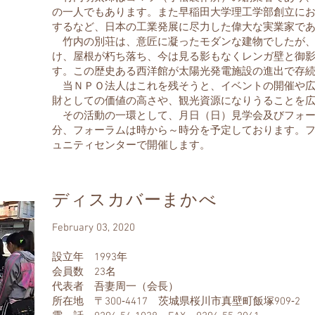
の一人でもあります。また早稲田大学理工学部創立に
するなど、日本の工業発展に尽力した偉大な実業家で
竹内の別荘は、意匠に凝ったモダンな建物でしたが、
け、屋根が朽ち落ち、今は見る影もなくレンガ壁と御
す。この歴史ある西洋館が太陽光発電施設の進出で存
当ＮＰＯ法人はこれを残そうと、イベントの開催や広
財としての価値の高さや、観光資源になりうることを
その活動の一環として、月日（日）見学会及びフォー
分、フォーラムは時から～時分を予定しております。
ュニティセンターで開催します。
ディスカバーまかべ
February 03, 2020
設立年 1993年
会員数 23名
代表者 吾妻周一（会長）
所在地 〒300‐4417 茨城県桜川市真壁町飯塚909‐2