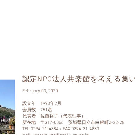
なのもの
ommon Property
並み保存連盟
tion and Regeneration
ban Landscape
ち
全国町並みゼミ
町並み瓦版
新着・アーカイブス
認定NPO法人共楽館を考える集
February 03, 2020
設立年 1993年2月
会員数 251名
代表者 佐藤裕子（代表理事）
所在地 〒317-0056 茨城県日立市白銀町2-22-28
TEL 0294-21-4884 / FAX 0294-21-4883