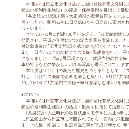
本“集い”は日立市文化財並びに国の登録有形文化財に
鉱山の福利厚生施設）の復原・保存活用を目指して活
｢共楽館｣は明治末期～大正初期の歌舞伎座をモデルに、大
屋でしたが、昭和42年に日立鉱山から日立市に寄贈さ
っています。
昨年(2017)2月に創建100周年を迎え、｢共楽館創建
発足させ、平成29年度に3つの記念事業を実施しまし
付対象事業に｢旧共楽館(日立武道館)を活かした“ひたち
定し、日立市はこの交付金で共楽館2階改修を行い、平成
になりました。2階は展示場になり、建設当初の共楽館
車や社宅などの懐かしいパネル写真が展示されていま
本年度は101年目の新たな歴史をつくる年として、｢
打ち、4月に｢共楽館で名画を楽しむ集い｣、5月に｢共楽
10月7日(日)に｢共楽館で津軽三味線を楽しむ集い｣を開
◉2015-16
本”集い”は日立市文化財並びに国の登録有形文化財に
鉱山の福利厚生施設）の活用・復元を目指して活動し
｢共楽館｣は大正時代の歌舞伎座をモデルに大正6年に
に日立鉱山から日立市に寄贈されてから、館内は武道
す。その後、雨漏り・耐震補強工事が平成22年から1年