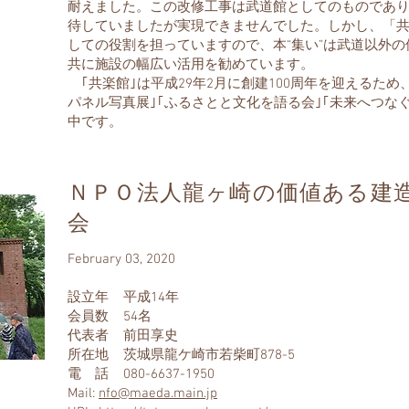
耐えました。この改修工事は武道館としてのものであ
待していましたが実現できませんでした。しかし、「
しての役割を担っていますので、本“集い”は武道以外
共に施設の幅広い活用を勧めています。
｢共楽館｣は平成29年2月に創建100周年を迎えるため
パネル写真展｣｢ふるさとと文化を語る会｣｢未来へつな
中です。
ＮＰＯ法人龍ヶ崎の価値ある建
会
February 03, 2020
設立年 平成14年
会員数 54名
代表者 前田享史
所在地 茨城県龍ケ崎市若柴町878-5
電 話 080-6637-1950
Mail:
nfo@maeda.main.jp