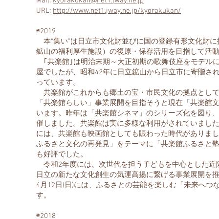
Mail:
kyorakukan@net1.jway.ne.jp
URL:
http://www.net1.jway.ne.jp/kyorakukan/
◉2019
本“集い”は日立市文化財並びに国の登録有形文化財に
鉱山の福利厚生施設）の復原・保存活用を目指して活
｢共楽館｣は明治末期～大正初期の歌舞伎座をモデルに、大
屋でしたが、昭和42年に日立鉱山から日立市に寄贈さ
っています。
共楽館がこれからも郷土の宝・市民文化の拠点として
「共楽館らしい」事業展開を目指そうと現在「共楽館
います。昨年は「共楽館シネマ」のシリーズ化を図り、
催しました。共楽館は実に多様な利用がされていました
には、共楽館も映画館としても賑わった時代がありま
ふるさと文化の再発見」をテーマに「共楽館ふるさと塾」
も好評でした。
令和2年度には、次世代を担う子どもを中心とした近
日立の新たな文化創生の気運高揚に繋げる事業展開を
4月12日(日)には、ふるさとの芸能を楽しむ「未来へ
す。
◉2018