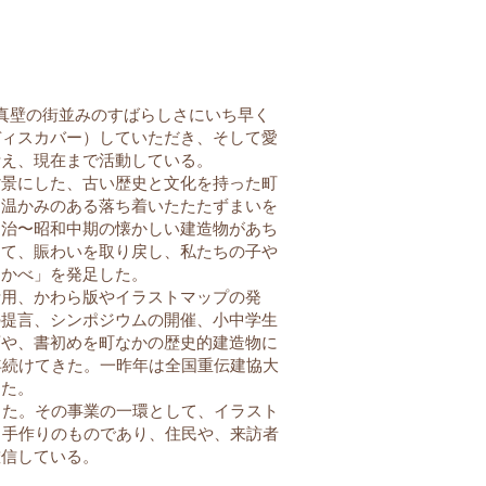
真壁の街並みのすばらしさにいち早く
ディスカバー）していただき、そして愛
考え、現在まで活動している。
景にした、古い歴史と文化を持った町
、温かみのある落ち着いたたたずまいを
明治〜昭和中期の懐かしい建造物があち
して、賑わいを取り戻し、私たちの子や
まかべ」を発足した。
用、かわら版やイラストマップの発
の提言、シンポジウムの開催、小中学生
画や、書初めを町なかの歴史的建造物に
年続けてきた。一昨年は全国重伝建協大
きた。
った。その事業の一環として、イラスト
る手作りのものであり、住民や、来訪者
確信している。