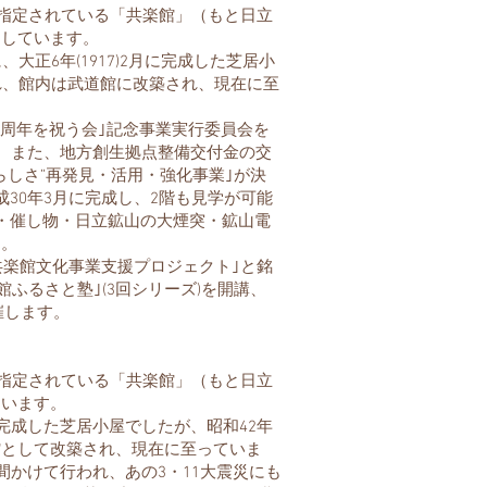
指定されている「共楽館」（もと日立
動しています。
正6年(1917)2月に完成した芝居小
れ、館内は武道館に改築され、現在に至
100周年を祝う会｣記念事業実行委員会を
た。また、地方創生拠点整備交付金の交
らしさ”再発見・活用・強化事業｣が決
30年3月に完成し、2階も見学が可能
・催し物・日立鉱山の大煙突・鉱山電
す。
共楽館文化事業支援プロジェクト｣と銘
館ふるさと塾｣(3回シリーズ)を開講、
催します。
指定されている「共楽館」（もと日立
ています。
完成した芝居小屋でしたが、昭和42年
館として改築され、現在に至っていま
間かけて行われ、あの3・11大震災にも