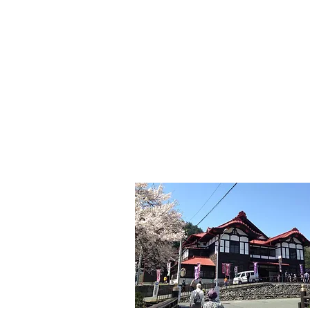
​町並みはみん
MACHIN
AMI is Everyone's C
特定非営利活動法人 全国町
The Japanese Association for
MACHINAMI Conserva
* MACHINAMI is the Japanese word for Historic Ur
HOME
私たちのこと
仲間た