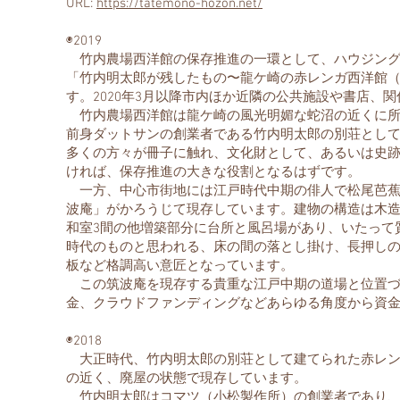
URL:
https://tatemono-hozon.net/
◉2019
竹内農場西洋館の保存推進の一環として、ハウジング
「竹内明太郎が残したもの〜龍ケ崎の赤レンガ西洋館
す。2020年3月以降市内ほか近隣の公共施設や書店、
竹内農場西洋館は龍ケ崎の風光明媚な蛇沼の近くに所
前身ダットサンの創業者である竹内明太郎の別荘とし
多くの方々が冊子に触れ、文化財として、あるいは史
ければ、保存推進の大きな役割となるはずです。
一方、中心市街地には江戸時代中期の俳人で松尾芭蕉
波庵」がかろうじて現存しています。建物の構造は木
和室3間の他増築部分に台所と風呂場があり、いたって
時代のものと思われる、床の間の落とし掛け、長押し
板など格調高い意匠となっています。
この筑波庵を現存する貴重な江戸中期の道場と位置づ
金、クラウドファンディングなどあらゆる角度から資
◉2018
大正時代、竹内明太郎の別荘として建てられた赤レン
の近く、廃屋の状態で現存しています。
竹内明太郎はコマツ（小松製作所）の創業者であり、