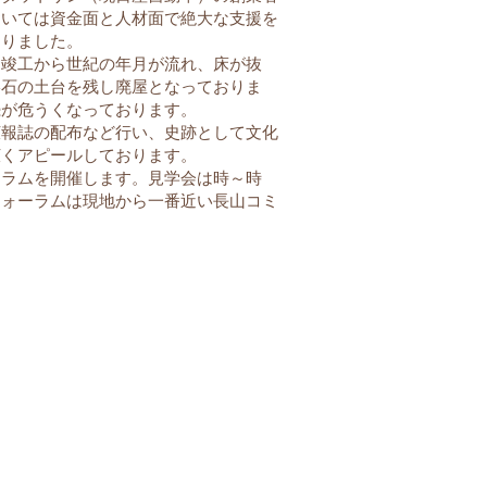
おいては資金面と人材面で絶大な支援を
ありました。
竣工から世紀の年月が流れ、床が抜
影石の土台を残し廃屋となっておりま
続が危うくなっております。
報誌の配布など行い、史跡として文化
広くアピールしております。
ラムを開催します。見学会は時～時
フォーラムは現地から一番近い長山コミ