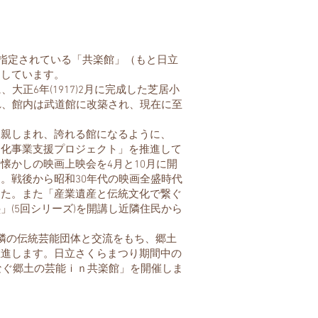
指定されている「共楽館」（もと日立
動しています。
正6年(1917)2月に完成した芝居小
れ、館内は武道館に改築され、現在に至
親しまれ、誇れる館になるように、
文化事業支援プロジェクト」を推進して
懐かしの映画上映会を4月と10月に開
。戦後から昭和30年代の映画全盛時代
した。また「産業遺産と伝統文化で繋ぐ
(5回シリーズ)を開講し近隣住民から
隣の伝統芸能団体と交流をもち、郷土
推進します。日立さくらまつり期間中の
つなぐ郷土の芸能ｉｎ共楽館」を開催しま