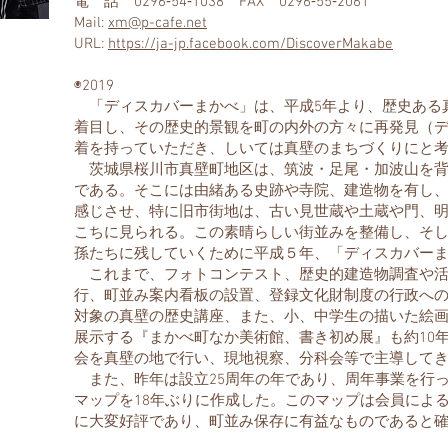
電 話 0296‐54‐1038 FAX 0296‐55‐2061
Mail:
xm@p-cafe.net
URL:
https://ja-jp.facebook.com/DiscoverMakabe
​◉2019
「ディスカバーまかべ」は、平成5年より、歴史ある
着目し、その歴史的景観を町の内外の方々に再発見（
着を持っていただき、しいては真壁のまちづくりにと
茨城県桜川市真壁町地区は、筑波・足尾・加波山を背
である。そこには由緒ある史跡や寺院、建造物を有し
感じさせ、特に旧市街地は、古い見世蔵や土蔵や門、
こちに見られる。この素晴らしい街並みを整備し、そ
孫たちに残していくために平成５年、「ディスカバー
これまで、フォトコンテスト、歴史的建造物調査や活
行、町並み案内看板の設置、登録文化財制度の行政へ
対象の真壁の歴史講座、また、小、中学生の描いた絵
展示する『まかべ町なか美術館、書き初め展』も約10
会を真壁の地で行い、現地視察、分科会等で主導して
また、昨年は設立25周年の年であり、周年事業を行
マップを18年ぶりに作成した。このマップは会員によ
に大変好評であり、町並み保存に有益なものであると