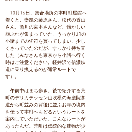
　10月16日、集合場所の本町町屋館へ
着くと、妻籠の藤原さん、松代の香山
さん、熊川の宮本さんなど、懐かしい
顔ぶれが集まっていた。うっかりJRの
小諸までの切符を買ってしまい、少し
くさっていたのだが、すっかり持ち直
した（みなさんも東京から小諸へ行く
時はご注意ください。軽井沢で信濃鉄
道に乗り換えるのが通常ルートで
す）。
　午前中はまち歩き。後で紹介する荒
町のデリカテッセン山吹横の海應院参
道から町並みの背後に並ぶお寺の境内
を伝って本町へもどるというルートを
案内していただいた。こんなルートが
あったんだ。荒町は伝統的な建物が少