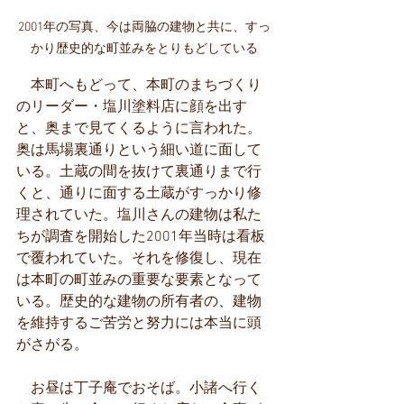
2001年の写真、今は両脇の建物と共に、すっ
かり歴史的な町並みをとりもどしている
　本町へもどって、本町のまちづくり
のリーダー・塩川塗料店に顔を出す
と、奥まで見てくるように言われた。
奥は馬場裏通りという細い道に面して
いる。土蔵の間を抜けて裏通りまで行
くと、通りに面する土蔵がすっかり修
理されていた。塩川さんの建物は私た
ちが調査を開始した2001年当時は看板
で覆われていた。それを修復し、現在
は本町の町並みの重要な要素となって
いる。歴史的な建物の所有者の、建物
を維持するご苦労と努力には本当に頭
がさがる。
　お昼は丁子庵でおそば。小諸へ行く