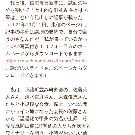
　数日後、信濃毎日新聞に、誌面の半
分を割いて「歴史的な町並み 生かす方
策は」という見出しの記事が載った
（2021年10月21日、東信のページ）。
記事の半分は講演の要約で、自分で言
うのもなんだが、私が喋っているかっ
こいい写真付き！（フォーラムのホー
ムページからダウンロードできます：
https://machinami.wixsite.com/forum
、講演のスライドもこのページからダ
ンロードできます）
　夜は、小諸町並み研究会の、佐藤英
人さん、清水克彦さん、大森俊恵さん
たちと小規模な会食。席上、いつの間
にかワイン通になった会長の佐藤さん
から「温暖化で甲州の気温が上昇、冷
涼な浅間山麓にIT関係の人たちが次々と
ワイナリーを開き、小諸がおいしい葡