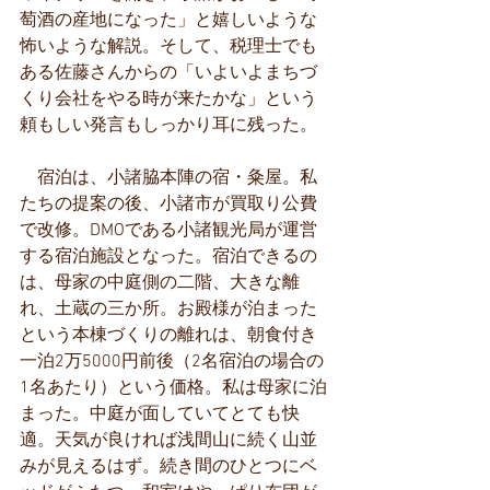
萄酒の産地になった」と嬉しいような
怖いような解説。そして、税理士でも
ある佐藤さんからの「いよいよまちづ
くり会社をやる時が来たかな」という
頼もしい発言もしっかり耳に残った。
　宿泊は、小諸脇本陣の宿・粂屋。私
たちの提案の後、小諸市が買取り公費
で改修。DMOである小諸観光局が運営
する宿泊施設となった。宿泊できるの
は、母家の中庭側の二階、大きな離
れ、土蔵の三か所。お殿様が泊まった
という本棟づくりの離れは、朝食付き
一泊2万5000円前後（2名宿泊の場合の
1名あたり）という価格。私は母家に泊
まった。中庭が面していてとても快
適。天気が良ければ浅間山に続く山並
みが見えるはず。続き間のひとつにベ