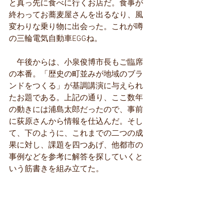
と真っ先に食べに行くお店だ。食事が
終わってお蕎麦屋さんを出るなり、風
変わりな乗り物に出会った。これが噂
の三輪電気自動車EGGね。
　午後からは、小泉俊博市長もご臨席
の本番。「歴史の町並みが地域のブラ
ンドをつくる」が基調講演に与えられ
たお題である。上記の通り、ここ数年
の動きには浦島太郎だったので、事前
に荻原さんから情報を仕込んだ。そし
て、下のように、これまでの二つの成
果に対し、課題を四つあげ、他都市の
事例などを参考に解答を探していくと
いう筋書きを組み立てた。