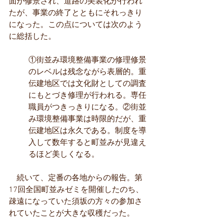
面が修景され、道路の美装化が行われ
たが、事業の終了とともにそれっきり
になった。この点については次のよう
に総括した。
①街並み環境整備事業の修理修景
のレベルは残念ながら表層的。重
伝建地区では文化財としての調査
にもとづき修理が行われる。専任
職員がつきっきりになる。②街並
み環境整備事業は時限的だが、重
伝建地区は永久である。制度を導
入して数年すると町並みが見違え
るほど美しくなる。
　続いて、定番の各地からの報告。第
17回全国町並みゼミを開催したのち、
疎遠になっていた須坂の方々の参加さ
れていたことが大きな収穫だった。