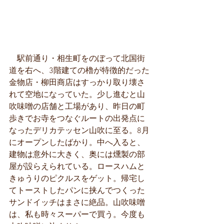
　駅前通り・相生町をのぼって北国街
道を右へ、3階建ての櫓が特徴的だった
金物店・柳田商店はすっかり取り壊さ
れて空地になっていた。少し進むと山
吹味噌の店舗と工場があり、昨日の町
歩きでお寺をつなぐルートの出発点に
なったデリカテッセン山吹に至る。8月
にオープンしたばかり。中へ入ると、
建物は意外に大きく、奥には燻製の部
屋が設らえられている。ロースハムと
きゅうりのピクルスをゲット。帰宅し
てトーストしたパンに挟んでつくった
サンドイッチはまさに絶品。山吹味噌
は、私も時々スーパーで買う。今度も