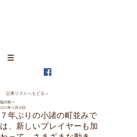
​町並みはみんなのもの
MACHIN
AMI is Everyone's Common Property
特定非営利活動法人 全国町並み保存連
盟
The Japanese Association for
MACHINAMI Conservation and
Regeneration
* MACHINAMI is the Japanese word for Historic Urban
Landscape
​記事リストへもどる→
福川裕一
2021年12月30日
７年ぶりの小諸の町並みで
は、新しいプレイヤーも加