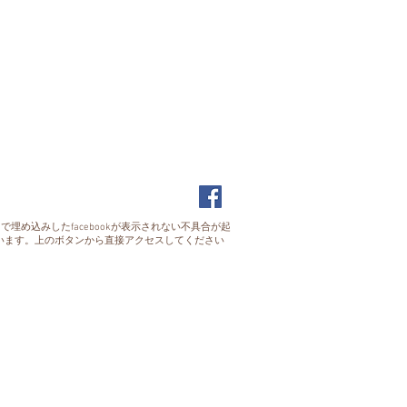
記事
町並みの歩きかた
ariで埋め込みしたfacebookが表示されない不具合が起
います。上のボタンから直接アクセスしてください