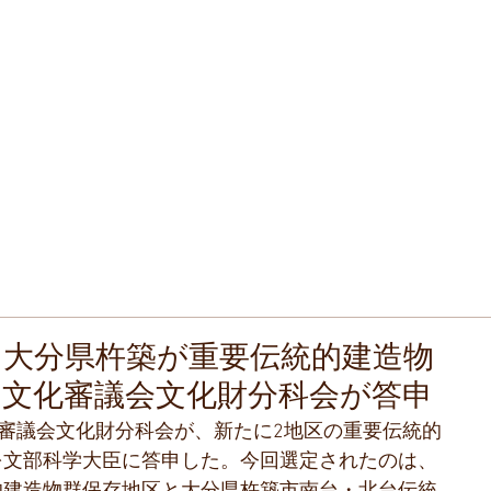
なのもの
ommon Property
並み保存連盟
tion and Regeneration
ban Landscape
ち
全国町並みゼミ
町並み瓦版
新着・アーカイブス
と大分県杵築が重要伝統的建造物
、文化審議会文化財分科会が答申
を文部科学大臣に答申した。今回選定されたのは、