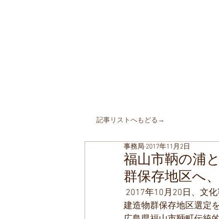
​町並みはみん
MACHIN
AMI is Everyone's C
特定非営利活動法人 全国町
The Japanese Association for
MACHINAMI Conserva
* MACHINAMI is the Japanese word for Historic Ur
HOME
私たちのこと
仲間た
​記事リストへもどる→
事務局
2017年11月2日
福山市鞆の浦
群保存地区へ
 2017年10月20日、文化審議会文化財分科会が、新たに2地区の重要伝統的
建造物群保存地区選定