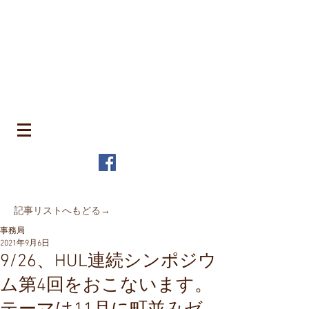
​町並みはみんなのもの
MACHIN
AMI is Everyone's Common Property
特定非営利活動法人 全国町並み保存連
盟
The Japanese Association for
MACHINAMI Conservation and
Regeneration
* MACHINAMI is the Japanese word for Historic Urban
Landscape
​記事リストへもどる→
事務局
2021年9月6日
9/26、HUL連続シンポジウ
ム第4回をおこないます。