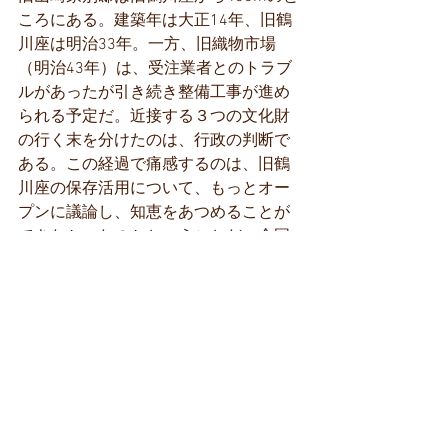
ころにある。建築年は大正14年、旧鶴
川座は明治33年。一方、旧織物市場
（明治43年）は、受注業者とのトラブ
ルがあったが引き続き整備工事が進め
られる予定だ。近接する３つの文化財
の行く末を分けたのは、行政の判断で
ある。この経過で痛感するのは、旧鶴
川座の保存活用について、もっとオー
プンに議論し、知恵をあつめることが
できなかったのかということだ。全国
には同様の問題に取り組む多くの人が
いる。この数年で、歴史的建物をめぐ
る投資環境は大きく変わっている。
「建築当初の芝居小屋としての形態に
復元し」にこだわらない延命措置や暫
定利用を工夫することもできたはずで
ある。
　見学会は「せめて建物の記録だけで