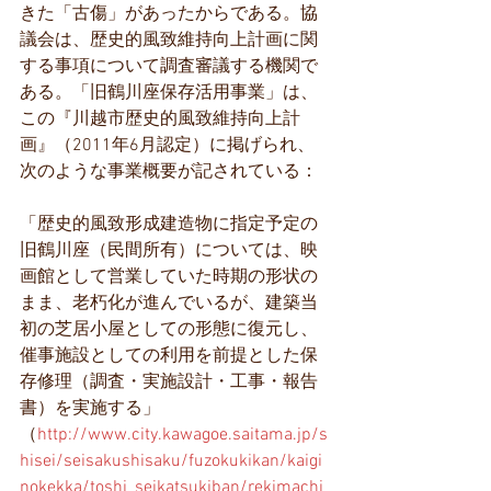
きた「古傷」があったからである。協
議会は、歴史的風致維持向上計画に関
する事項について調査審議する機関で
ある。「旧鶴川座保存活用事業」は、
この『川越市歴史的風致維持向上計
画』（2011年6月認定）に掲げられ、
次のような事業概要が記されている：
「歴史的風致形成建造物に指定予定の
旧鶴川座（民間所有）については、映
画館として営業していた時期の形状の
まま、老朽化が進んでいるが、建築当
初の芝居小屋としての形態に復元し、
催事施設としての利用を前提とした保
存修理（調査・実施設計・工事・報告
書）を実施する」
（
http://www.city.kawagoe.saitama.jp/s
hisei/seisakushisaku/fuzokukikan/kaigi
nokekka/toshi_seikatsukiban/rekimachi