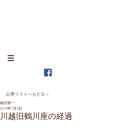
​町並みはみんなのもの
MACHIN
AMI is Everyone's Common Property
特定非営利活動法人 全国町並み保存連
盟
The Japanese Association for
MACHINAMI Conservation and
Regeneration
* MACHINAMI is the Japanese word for Historic Urban
Landscape
​記事リストへもどる→
福川裕一
2019年7月3日
川越旧鶴川座の経過