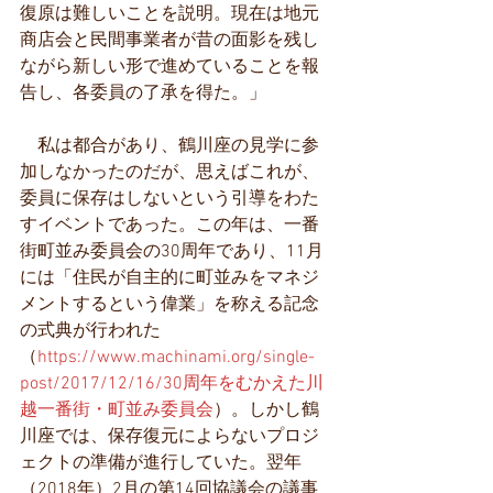
復原は難しいことを説明。現在は地元
商店会と民間事業者が昔の面影を残し
ながら新しい形で進めていることを報
告し、各委員の了承を得た。」
　私は都合があり、鶴川座の見学に参
加しなかったのだが、思えばこれが、
委員に保存はしないという引導をわた
すイベントであった。この年は、一番
街町並み委員会の30周年であり、11月
には「住民が自主的に町並みをマネジ
メントするという偉業」を称える記念
の式典が行われた
（
https://www.machinami.org/single-
post/2017/12/16/30周年をむかえた川
越一番街・町並み委員会
）。しかし鶴
川座では、保存復元によらないプロジ
ェクトの準備が進行していた。翌年
（2018年）2月の第14回協議会の議事