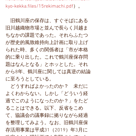
kyo-kekka.files/15rekimachi.pdf
）。
　旧鶴川座の保存は、すぐそばにある
旧川越織物市場と並んで長らく川越ま
ちなかの課題であった。それらふたつ
が歴史的風致維持向上計画に取り上げ
られた時、多くの関係者は「市が本格
的に乗り出した。これで鶴川座保存問
題はなんとなる」とホッとした。それ
から8年、鶴川座に関しては真逆の結論
に至ろうとしている。
　どうすればよかったのか？　未だに
よくわからない。しかし「どういう経
過でこのようになったのか？」をたど
ることはできる。以下、反省をこめ
て、協議会の議事録に拠りながら経過
を整理してみよう。なお、旧鶴川座保
存活用事業は平成31（2019）年3月に