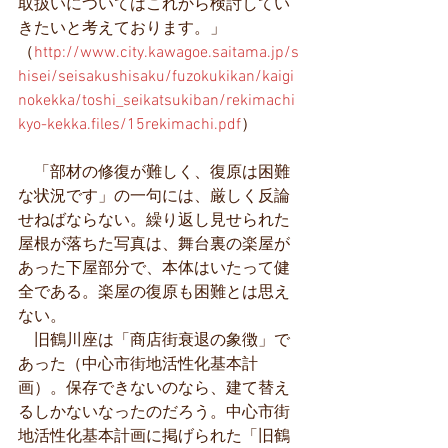
取扱いについてはこれから検討してい
きたいと考えております。」
（
http://www.city.kawagoe.saitama.jp/s
hisei/seisakushisaku/fuzokukikan/kaigi
nokekka/toshi_seikatsukiban/rekimachi
kyo-kekka.files/15rekimachi.pdf
）
　「部材の修復が難しく、復原は困難
な状況です」の一句には、厳しく反論
せねばならない。繰り返し見せられた
屋根が落ちた写真は、舞台裏の楽屋が
あった下屋部分で、本体はいたって健
全である。楽屋の復原も困難とは思え
ない。
　旧鶴川座は「商店街衰退の象徴」で
あった（中心市街地活性化基本計
画）。保存できないのなら、建て替え
るしかないなったのだろう。中心市街
地活性化基本計画に掲げられた「旧鶴