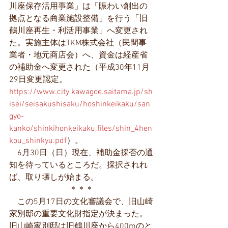
川座保存活用事業」は「賑わい創出の
拠点となる商業施設整備」を行う「旧
鶴川座再生・利活用事業」へ変更され
た。実施主体はTKM株式会社（民間事
業者・地元商店会）へ、資金は経産省
の補助金へ変更された（平成30年11月
29日変更認定。
https://www.city.kawagoe.saitama.jp/sh
isei/seisakushisaku/hoshinkeikaku/san
gyo-
kanko/shinkihonkeikaku.files/shin_4hen
kou_shinkyu.pdf
）。
　6月30日（日）現在、補助金採否の通
知を待っているところだ。採択されれ
ば、取り壊しが始まる。
＊＊＊
　この5月17日の文化審議会で、旧山崎
家別邸の重要文化財指定が決まった。
旧山崎家別邸は旧鶴川座から400mのと