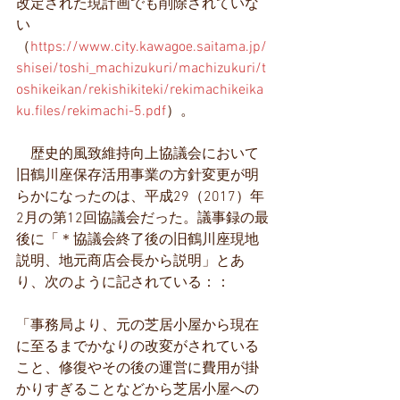
改定された現計画でも削除されていな
い
（
https://www.city.kawagoe.saitama.jp/
shisei/toshi_machizukuri/machizukuri/t
oshikeikan/rekishikiteki/rekimachikeika
ku.files/rekimachi-5.pdf
）。
　歴史的風致維持向上協議会において
旧鶴川座保存活用事業の方針変更が明
らかになったのは、平成29（2017）年
2月の第12回協議会だった。議事録の最
後に「＊協議会終了後の旧鶴川座現地
説明、地元商店会長から説明」とあ
り、次のように記されている：：
「事務局より、元の芝居小屋から現在
に至るまでかなりの改変がされている
こと、修復やその後の運営に費用が掛
かりすぎることなどから芝居小屋への