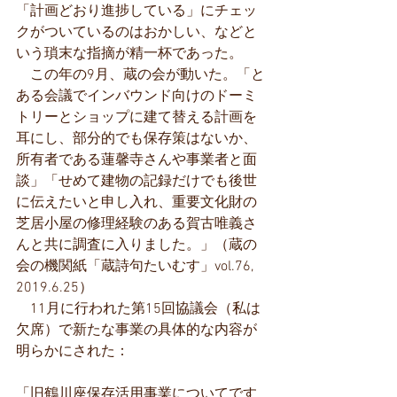
「計画どおり進捗している」にチェッ
クがついているのはおかしい、などと
いう瑣末な指摘が精一杯であった。
　この年の9月、蔵の会が動いた。「と
ある会議でインバウンド向けのドーミ
トリーとショップに建て替える計画を
耳にし、部分的でも保存策はないか、
所有者である蓮馨寺さんや事業者と面
談」「せめて建物の記録だけでも後世
に伝えたいと申し入れ、重要文化財の
芝居小屋の修理経験のある賀古唯義さ
んと共に調査に入りました。」（蔵の
会の機関紙「蔵詩句たいむす」vol.76, 
2019.6.25）
　11月に行われた第15回協議会（私は
欠席）で新たな事業の具体的な内容が
明らかにされた：
「旧鶴川座保存活用事業についてです