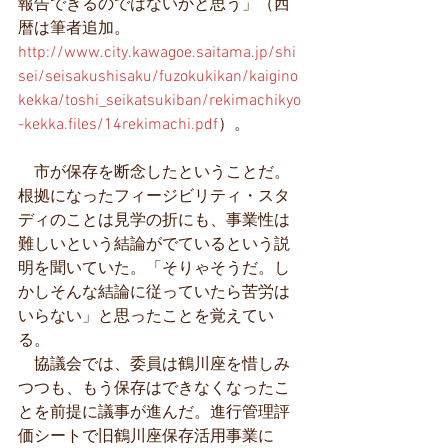
報告できるのではないかと思う」（西
暦は筆者追加。
http://www.city.kawagoe.saitama.jp/shi
sei/seisakushisaku/fuzokukikan/kaigino
kekka/toshi_seikatsukiban/rekimachikyo
-kekka.files/14rekimachi.pdf
）。
　市が保存を断念したということだ。
根拠になったフィージビリティ・スタ
ディのことは見学の折にも、事業性は
難しいという結論がでているという説
明を聞いていた。「そりゃそうだ。し
かしそんな結論に従っていたら苦労は
いらない」と思ったことを覚えてい
る。
　協議会では、委員は鶴川座を惜しみ
つつも、もう保存はできなくなったこ
とを前提に議事が進んだ。進行管理評
価シートで旧鶴川座保存活用事業に